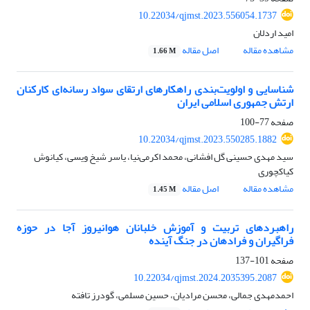
10.22034/qjmst.2023.556054.1737
امید اردلان
مشاهده مقاله
اصل مقاله
1.66 M
شناسایی و اولویت‌بندی راهکارهای ارتقای سواد رسانه‌ای کارکنان
ارتش جمهوری اسلامی ایران
صفحه
77-100
10.22034/qjmst.2023.550285.1882
سید مهدی حسینی گل افشانی، محمد اکرمی‌نیا، یاسر شیخ ویسی، کیانوش
کیاکچوری
مشاهده مقاله
اصل مقاله
1.45 M
راهبردهای تربیت و آموزش خلبانان هوانیروز آجا در حوزه
فراگیران و فرادهان در‌ جنگ‌ آینده
صفحه
101-137
10.22034/qjmst.2024.2035395.2087
احمدمهدی جمالی، محسن مرادیان، حسین مسلمی، گودرز تافته