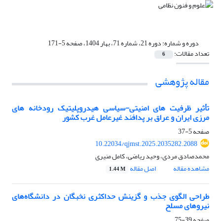
دوره و شماره:
دوره 21، شماره 71، بهار 1404، صفحه 5-171
تعداد مقالات:
6
مقاله پژوهشی
تأثیر ظرفیت های امنیتی-سیاسی هیدروپلیتیک رودخانه های
مرزی ایران و عراق بر پدافند غیرعامل غرب کشور
صفحه
5-37
10.22034/qjmst.2025.2035282.2088
محمدصادق مردی، وحید ریاضی، کامل منیری
مشاهده مقاله
اصل مقاله
1.44 M
طراحی الگوی جذب و گزینش حداکثری نخبگان در دانشگاه‌های
نیروهای مسلح
صفحه
39-75