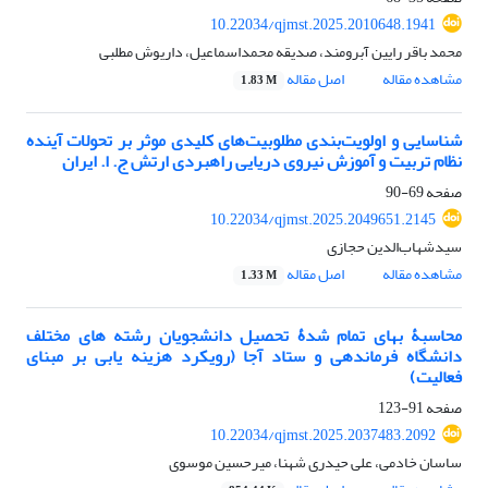
10.22034/qjmst.2025.2010648.1941
محمد باقر رایین آبرومند، صدیقه محمداسماعیل، داریوش مطلبی
مشاهده مقاله
اصل مقاله
1.83 M
شناسایی و اولویت‌بندی مطلوبیت‌های کلیدی موثر بر تحولات آینده
نظام تربیت و آموزش نیروی دریایی راهبردی ارتش ج. ا. ایران
صفحه
69-90
10.22034/qjmst.2025.2049651.2145
سیدشهاب‌الدین حجازی
مشاهده مقاله
اصل مقاله
1.33 M
محاسبۀ بهای تمام شدۀ تحصیل دانشجویان رشته های مختلف
دانشگاه فرماندهی و ستاد آجا (رویکرد هزینه یابی بر مبنای
فعالیت)
صفحه
91-123
10.22034/qjmst.2025.2037483.2092
ساسان خادمی، علی حیدری شهنا، میرحسین موسوی