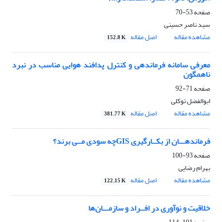
صفحه
53-70
سید ناصر حسینی
مشاهده مقاله
اصل مقاله
152.8 K
معرفی سامانه فرماندهی و کنترل پدافند هوایی مناسب در نبرد
ناهمگون
صفحه
71-92
ابوالفضل توکلی
مشاهده مقاله
اصل مقاله
381.77 K
فرماندهـــان از بکــارگیری GISچه سودی مــی برند؟
صفحه
93-100
بهرام رضایی
مشاهده مقاله
اصل مقاله
122.15 K
خلاقیت و نوآوری در افــراد و سازمـــان‌ها