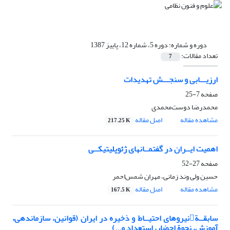
دوره و شماره:
دوره 5، شماره 12، پاییز 1387
تعداد مقالات:
7
ارزیـــابی و سنجـــش تهدیدات
صفحه
7-25
محمدرضا دوست‌محمدی
مشاهده مقاله
اصل مقاله
217.25 K
اهمیت ایــران در گفتمــانهای ژئوپلیتیکــی
صفحه
27-52
حسین ولی وند زمانی، مهران شمس‌احمر
مشاهده مقاله
اصل مقاله
167.5 K
سابقــةنیروهای احتیــاط و ذخیره در ایران (قوانین، سازماندهی،
آموزش، نحوة احضار، استعداد و...)