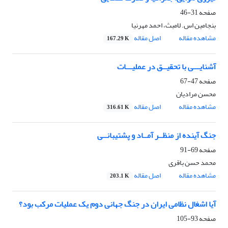
صفحه
31-46
بنجامین اس. لامبث، احمد مهرنیا
مشاهده مقاله
اصل مقاله
167.29 K
آشنایـــی با تحقیــق در عملیـــات
صفحه
47-67
محسن مرادیان
مشاهده مقاله
اصل مقاله
316.61 K
جنگ آینده از منظــر آمــاد و پشتیبانــی
صفحه
69-91
محمد حسن باقری
مشاهده مقاله
اصل مقاله
203.1 K
آیا اشغال نظامی ایران در جنگ جهانی دوم یک عملیات مرکب بود؟
صفحه
93-105