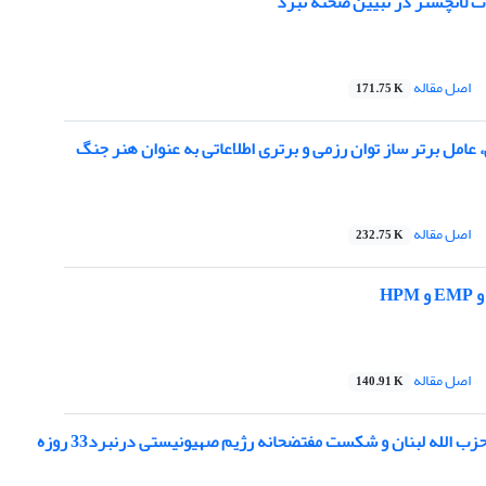
ت لانچستر در تبیین صحنه نبرد
اصل مقاله
171.75 K
، عامل برتر ساز توان رزمی و برتری اطلاعاتی به عنوان هنر جنگ
اصل مقاله
232.75 K
HP
اصل مقاله
140.91 K
 الله لبنان و شکست مفتضحانه رژیم صهیونیستی درنبرد33 روزه