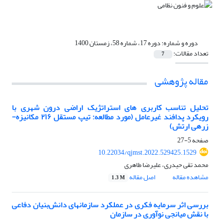
دوره و شماره:
دوره 17، شماره 58، زمستان 1400
تعداد مقالات:
7
مقاله پژوهشی
تحلیل تناسب کاربری های استراتژیک اراضی درون شهری با
رویکرد پدافند غیرعامل (مورد مطالعه: تیپ مستقل ۲۱۶ مکانیزه-
زرهی ارتش)
صفحه
5-27
10.22034/qjmst.2022.529425.1529
محمد تقی حیدری، علیرضا طاهری
مشاهده مقاله
اصل مقاله
1.3 M
بررسی اثر سرمایه فکری در عملکرد سازمان‎های دانش‌بنیان دفاعی
با نقش میانجی نوآوری در سازمان