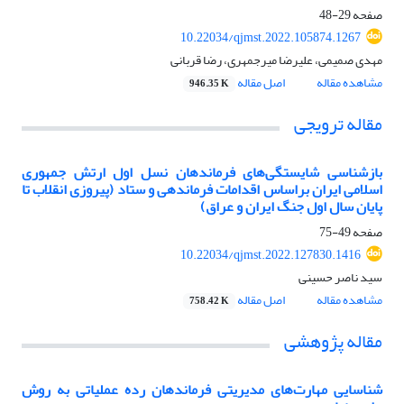
صفحه
29-48
10.22034/qjmst.2022.105874.1267
مهدی صمیمی، علیرضا میرجمهری، رضا قربانی
مشاهده مقاله
اصل مقاله
946.35 K
مقاله ترویجی
بازشناسی شایستگی‌های فرماندهان نسل اول ارتش جمهوری
اسلامی ایران براساس اقدامات فرماندهی و ستاد (پیروزی انقلاب تا
پایان سال اول جنگ ایران و عراق)
صفحه
49-75
10.22034/qjmst.2022.127830.1416
سید ناصر حسینی
مشاهده مقاله
اصل مقاله
758.42 K
مقاله پژوهشی
شناسایی مهارت‌های مدیریتی فرماندهان رده عملیاتی به روش