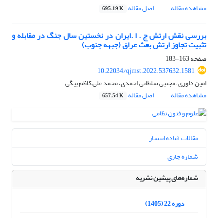
مشاهده مقاله
اصل مقاله
695.19 K
بررسی نقش ارتش ج . ا .ایران در نخستین سال جنگ در مقابله و
تثبیت تجاوز ارتش بعث عراق (جبهه جنوب)
صفحه
163-183
10.22034/qjmst.2022.537632.1581
امین داوری، مجتبی سلطانی احمدی، محمد علی کاظم بیگی
مشاهده مقاله
اصل مقاله
657.54 K
مقالات آماده انتشار
شماره جاری
شماره‌های پیشین نشریه
دوره 22 (1405)