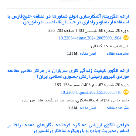
ارائه الگوریتم آشکارسازی انواع شناورها در منطقه خلیج‌فارس با
استفاده از تصاویر راداری در جهت ارتقاء امنیت دریانوردی
دوره 20، شماره 68، تابستان 1403، صفحه
203-226
10.22034/qjmst.2024.2005909.1904
علی حنفی، مهدی کیخائی
مشاهده مقاله
اصل مقاله
1.18 M
ارائه الگوی کیفیت زندگی کاری سربازان در مراکز نظامی مطالعه
موردی (نیروی زمینی ارتش جمهوری اسلامی ایران)
دوره 20، شماره 67، بهار 1403، صفحه
153-183
10.22034/qjmst.2023.553657.1718
یاسر حاجی آقانژاد، احدالله انگزی، عباس میردریگوند، قادر مهر علی
مشاهده مقاله
اصل مقاله
1.6 M
طراحی الگوی ارزیابی عملکرد فرمانده یگان‌های عمده نزاجا بر
اساس مدیریت جهادی و با رویکرد ساختاری تفسیری