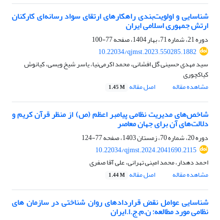
شناسایی و اولویت‌بندی راهکارهای ارتقای سواد رسانه‌ای کارکنان
ارتش جمهوری اسلامی ایران
دوره 21، شماره 71، بهار 1404، صفحه
77-100
10.22034/qjmst.2023.550285.1882
سید مهدی حسینی گل افشانی، محمد اکرمی‌نیا، یاسر شیخ ویسی، کیانوش
کیاکچوری
مشاهده مقاله
اصل مقاله
1.45 M
شاخص‌های مدیریت نظامی پیامبر اعظم (ص) از منظر قرآن کریم و
دلالت‌های آن برای جهان معاصر
دوره 20، شماره 70، زمستان 1403، صفحه
77-124
10.22034/qjmst.2024.2041690.2115
احمد دهدار، محمد امینی تهرانی، علی آقا صفری
مشاهده مقاله
اصل مقاله
1.44 M
شناسایی عوامل نقض قراردادهای روان شناختی در سازمان های
نظامی مورد مطالعه: ن.م.ج.ا.ایران