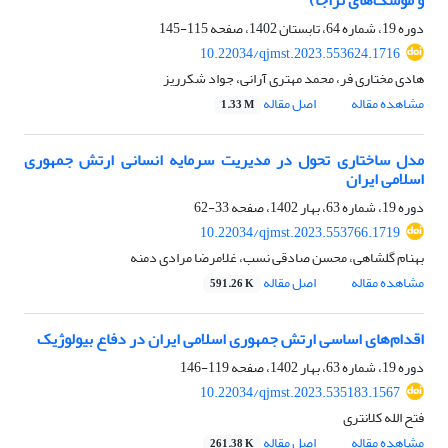
و موشک‌های نزاجا)
دوره 19، شماره 64، تابستان 1402، صفحه
115-145
10.22034/qjmst.2023.553624.1716
هادی مختاری فر، محمد مهتری آرانی، جواد شکرریز
مشاهده مقاله
اصل مقاله
1.33 M
مدل ساختاری تحول در مدیریت سرمایه انسانی ارتش جمهوری
اسلامی ایران
دوره 19، شماره 63، بهار 1402، صفحه
33-62
10.22034/qjmst.2023.553766.1719
بهنام گلشاهی، محسن صادقی نسب، غلامرضا مرادی دمنه
مشاهده مقاله
اصل مقاله
591.26 K
اقدام‌های اساسی ارتش جمهوری اسلامی ایران در دفاع بیولوژیک
دوره 19، شماره 63، بهار 1402، صفحه
119-146
10.22034/qjmst.2023.535183.1567
فتح الله کلانتری
مشاهده مقاله
اصل مقاله
261.38 K