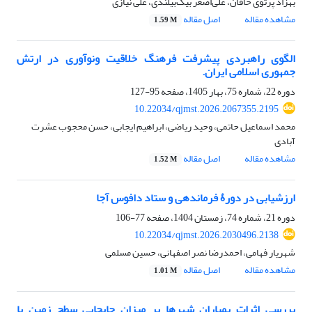
بهزاد پرتوی خاقان، علی‌اصغر بیک‌بیلندی، علی نیازی
مشاهده مقاله
اصل مقاله
1.59 M
الگوی راهبردی پیشرفت فرهنگ خلاقیت ونوآوری در ارتش
جمهوری اسلامی ایران.
دوره 22، شماره 75، بهار 1405، صفحه
95-127
10.22034/qjmst.2026.2067355.2195
محمد اسماعیل حاتمی، وحید ریاضی، ابراهیم ایجابی، حسن محجوب عشرت
آبادی
مشاهده مقاله
اصل مقاله
1.52 M
ارزشیابی در دورۀ فرماندهی و ستاد دافوس آجا
دوره 21، شماره 74، زمستان 1404، صفحه
77-106
10.22034/qjmst.2026.2030496.2138
شهریار فهامی، احمدرضا نصر اصفهانی، حسین مسلمی
مشاهده مقاله
اصل مقاله
1.01 M
بررسی اثرات بمباران شهرها بر میزان جابجایی سطح زمین با