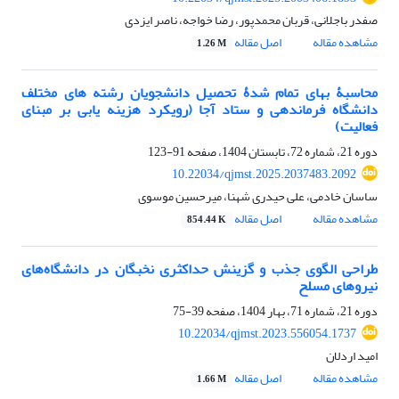
صفدر باجلانی، قربان محمدپور، رضا خواجه، ناصر ایزدی
مشاهده مقاله
اصل مقاله
1.26 M
محاسبۀ بهای تمام شدۀ تحصیل دانشجویان رشته های مختلف
دانشگاه فرماندهی و ستاد آجا (رویکرد هزینه یابی بر مبنای
فعالیت)
دوره 21، شماره 72، تابستان 1404، صفحه
91-123
10.22034/qjmst.2025.2037483.2092
ساسان خادمی، علی حیدری شهنا، میرحسین موسوی
مشاهده مقاله
اصل مقاله
854.44 K
طراحی الگوی جذب و گزینش حداکثری نخبگان در دانشگاه‌های
نیروهای مسلح
دوره 21، شماره 71، بهار 1404، صفحه
39-75
10.22034/qjmst.2023.556054.1737
امید اردلان
مشاهده مقاله
اصل مقاله
1.66 M