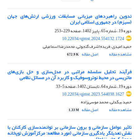
تدوین راهبردهای میزبانی مسابقات ورزشی ارتش‌های جهان
(سیزم) در جمهوری اسلامی ایران
دوره 19، شماره 65، پاییز 1402، صفحه
229-253
10.22034/qjmst.2024.554132.1724
حمید امیدی، فریده اشرف گنجوئی، محمدرضا اسماعیلی
مشاهده مقاله
اصل مقاله
672.9 K
فرآیند تحلیل سلسله‌ مراتبی در مدل‌سازی و حل بازی‌های
ماتریسی در محیط نوتروسوفیک و کاربرد آن در مسائل نظامی
دوره 19، شماره 64، تابستان 1402، صفحه
5-33
10.22034/qjmst.2023.544038.1627
حمید بیگدلی، محمد موسی‌زاده
مشاهده مقاله
اصل مقاله
1.33 M
تاثیر عوامل سازمانی و برون سازمانی بر توانمندسازی کارکنان با
نقش تعدیلگر یادگیری سازمانی (مورد مطالعه: مرکزآموزش توپخانه