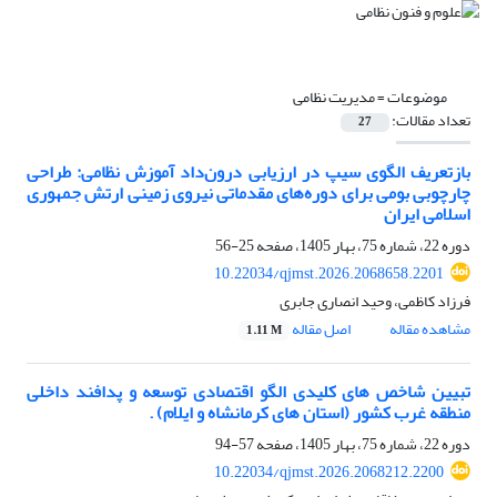
موضوعات =
مدیریت نظامی
تعداد مقالات:
27
بازتعریف الگوی سیپ در ارزیابی درون‌داد آموزش نظامی: طراحی
چارچوبی بومی برای دوره‌های مقدماتی نیروی زمینی ارتش جمهوری
اسلامی ایران
دوره 22، شماره 75، بهار 1405، صفحه
25-56
10.22034/qjmst.2026.2068658.2201
فرزاد کاظمی، وحید انصاری جابری
مشاهده مقاله
اصل مقاله
1.11 M
تبیین شاخص های کلیدی الگو اقتصادی توسعه و پدافند داخلی
منطقه غرب کشور (استان های کرمانشاه و ایلام) .
دوره 22، شماره 75، بهار 1405، صفحه
57-94
10.22034/qjmst.2026.2068212.2200