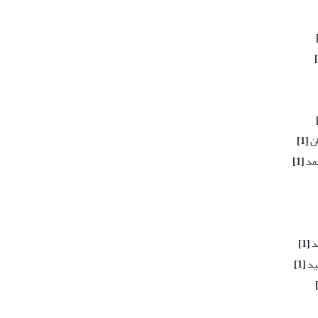
ان
[1]
حمد
[1]
د
[1]
ید
[1]