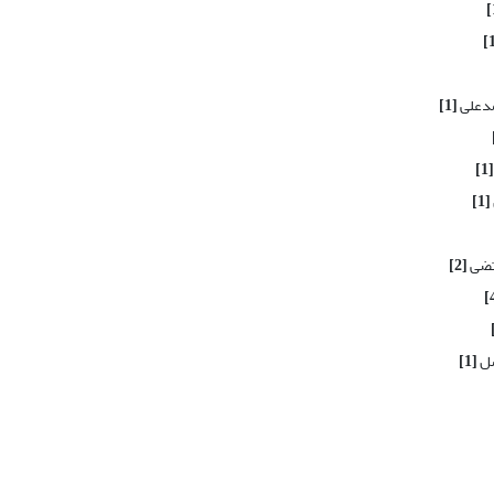
مدعلی
[1]
[1]
[1]
رتضی
[2]
شل
[1]