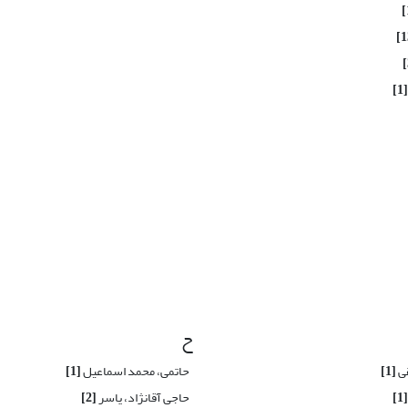
[1]
ح
قی
[1]
حاتمی، محمد اسماعیل
[1]
[1]
حاجی آقانژاد، یاسر
[2]