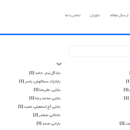
ارسال مقاله
داوران
تماس با ما
ب
بابا گل تبار، حامد
[1]
[
بابانژاد سماکوش، یاسر
[1]
[1]
بابایی، علیرضا
[1]
[1]
بابایی، محمد رضا
[1]
بابایی آغ اسمعیلی، مجید
[1]
باجلانی، صفدر
[2]
مت
[2]
بارانی، صمد
[1]