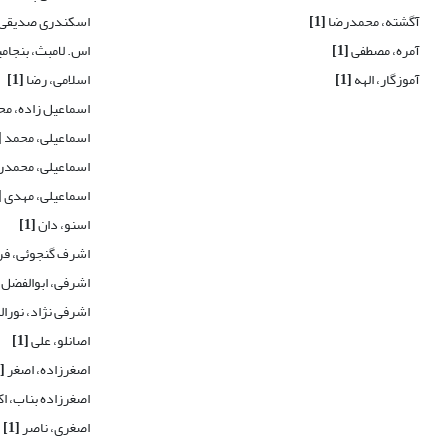
آگشته، محمدرضا
[1]
اسکندری صدیقی،
آمره، مصطفی
[1]
اس. لامبث، بنجام
آموزگار، الهه
[1]
اسلامی، رضا
[1]
اسماعیل زاده، م
اسماعیلی، محمد
1]
اسماعیلی، محمدر
اسماعیلی، مهدی
1]
اسنو، دان
[1]
اشرف گنجوئی، فر
اشرفی، ابوالفضل
اشرفی نژاد، نورا
اصانلو، علی
[1]
اصغرزاده، اصغر
[2]
اصغرزاده بناب، اک
اصغری، ناصر
[1]