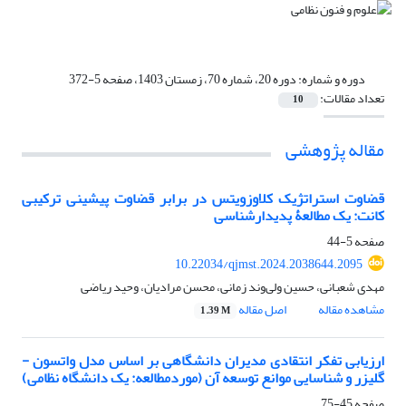
دوره و شماره:
دوره 20، شماره 70، زمستان 1403، صفحه 5-372
تعداد مقالات:
10
مقاله پژوهشی
قضاوت استراتژیک کلاوزویتس در برابر قضاوت پیشینی ترکیبی
کانت: یک مطالعۀ پدیدارشناسی
صفحه
5-44
10.22034/qjmst.2024.2038644.2095
مهدی شعبانی، حسین ولی‌وند زمانی، محسن مرادیان، وحید ریاضی
مشاهده مقاله
اصل مقاله
1.39 M
ارزیابی تفکر انتقادی مدیران دانشگاهی بر اساس مدل واتسون -
گلیزر و شناسایی موانع توسعه آن (موردمطالعه: یک دانشگاه نظامی)
صفحه
45-75