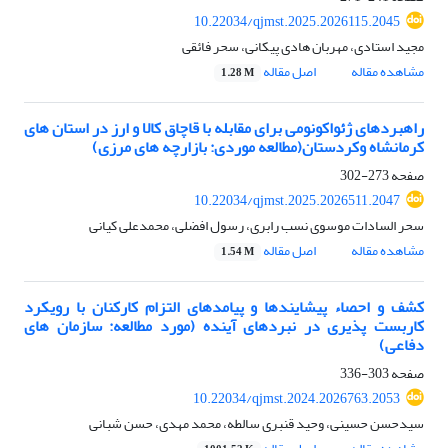
10.22034/qjmst.2025.2026115.2045
مجید استادی، مهربان هادی پیکانی، سحر فائقی
مشاهده مقاله
اصل مقاله
1.28 M
راهبردهای ژئواکونومی برای مقابله با قاچاق کالا و ارز در استان های
کرمانشاه وکردستان(مطالعه موردی: بازارچه های مرزی)
صفحه
273-302
10.22034/qjmst.2025.2026511.2047
سحر السادات موسوی نسب رابری، رسول افضلی، محمدعلی کیانی
مشاهده مقاله
اصل مقاله
1.54 M
کشف و احصاء پیشایندها و پیامدهای التزام کارکنان با رویکرد
کاربست پذیری در نبردهای آینده (مورد مطالعه: سازمان های
دفاعی)
صفحه
303-336
10.22034/qjmst.2024.2026763.2053
سیدحسن حسینی، وحید قنبری سالطه، محمد مهدی، حسن شبانی