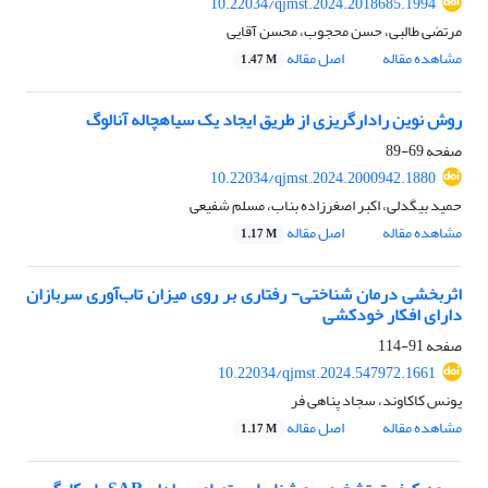
10.22034/qjmst.2024.2018685.1994
مرتضی طالبی، حسن محجوب، محسن آقایی
مشاهده مقاله
اصل مقاله
1.47 M
روش نوین رادارگریزی از طریق ایجاد یک سیاهچاله آنالوگ
صفحه
69-89
10.22034/qjmst.2024.2000942.1880
حمید بیگدلی، اکبر اصغرزاده بناب، مسلم شفیعی
مشاهده مقاله
اصل مقاله
1.17 M
اثربخشی درمان شناختی- رفتاری بر روی میزان تاب‌آوری سربازان
دارای افکار خودکشی
صفحه
91-114
10.22034/qjmst.2024.547972.1661
یونس کاکاوند، سجاد پناهی فر
مشاهده مقاله
اصل مقاله
1.17 M