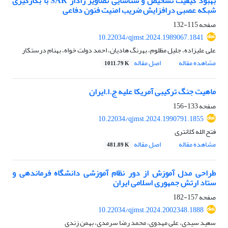
بهبود کیفیت تشخیص و شناسایی تصاویر رادار SAR با بکارگیری
شبکه عصبی درافزایش ضریب امنیت فنون دفاعی
صفحه
115-132
10.22034/qjmst.2024.1989067.1841
علی علیزاده، جلیل مظلوم، بهرنگ هادیان، احمد دولت خواه، بهنام درستکار
مشاهده مقاله
اصل مقاله
1011.79 K
ماهیت جنگ ترکیبی آمریکا علیه ج.ا.ایران
صفحه
133-156
10.22034/qjmst.2024.1990791.1855
فتح الله کلانتری
مشاهده مقاله
اصل مقاله
481.89 K
طراحی مدل آموزش از دور نظام آموزشی دانشگاه فرماندهی و
ستاد ارتش جمهوری اسلامی ایران
صفحه
157-182
10.22034/qjmst.2024.2002348.1888
سعید سیدی، علی مهدوی، محمد رضا سرمدی، بهمن زندی