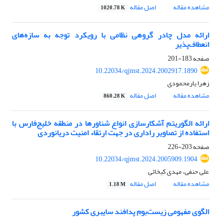
مشاهده مقاله
اصل مقاله
1020.78 K
ارائه مدل چادر گروهی نظامی با رویکرد توجه به سازه‌های
انعطاف‌پذیر
صفحه
183-201
10.22034/qjmst.2024.2002917.1890
زهرا یارمحمودی
مشاهده مقاله
اصل مقاله
860.28 K
ارائه الگوریتم آشکارسازی انواع شناورها در منطقه خلیج‌فارس با
استفاده از تصاویر راداری در جهت ارتقاء امنیت دریانوردی
صفحه
203-226
10.22034/qjmst.2024.2005909.1904
علی حنفی، مهدی کیخائی
مشاهده مقاله
اصل مقاله
1.18 M
الگوی مفهومی زیست‌بوم پدافند سایبری کشور