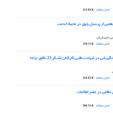
اصل مقاله
113.84 K
بعضی از پرسنل پایور در محیط خدمت
ی شهبازیان
اصل مقاله
118.53 K
شی در شهادت طلبی کارکنان لشـکر 23 تکاور نزاجا
اصل مقاله
164.02 K
 نظامی در عصر اطلاعات
اصل مقاله
306.51 K