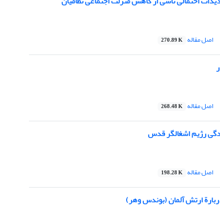
یدات احتمالی ناشی از کاهش منزلت اجتماعی نظامیان
اصل مقاله
270.89 K
ر
اصل مقاله
268.48 K
دگی رژیم اشغالگر قدس
اصل مقاله
198.28 K
ربارة ارتش آلمان (بوندس وهر)