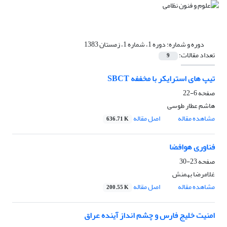
دوره و شماره:
دوره 1، شماره 1، زمستان 1383
تعداد مقالات:
9
تیپ های استرایکر با مخففه SBCT
صفحه
6-22
هاشم عطار طوسی
مشاهده مقاله
اصل مقاله
636.71 K
فناوری هوافضا
صفحه
23-30
غلامرضا بهمنش
مشاهده مقاله
اصل مقاله
200.55 K
امنیت خلیج فارس و چشم انداز آینده عراق