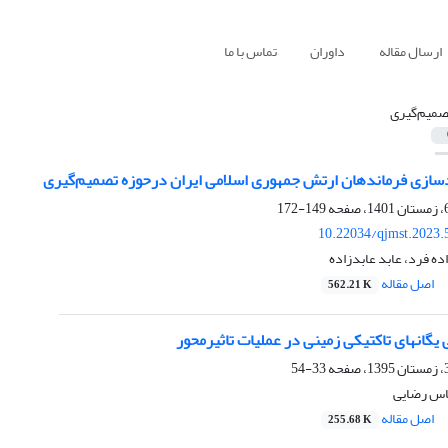
ارسال مقاله
داوران
تماس با ما
صمیم‌گیری
سازی فرماندهان ارتش جمهوری اسلامی ایران درحوزه تصمیم‌گیری
149-172
10.22034/qjmst.2023.
 فرد، عابد عابدزاده
اصل مقاله
562.21 K
یگانهای تاکتیکی زمینی در عملیات تاثیرمحور
33-54
اس رضایی
اصل مقاله
255.68 K