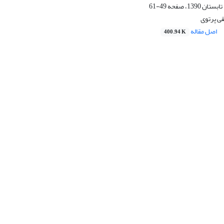
49-61
قی پرتوی
اصل مقاله
400.94 K