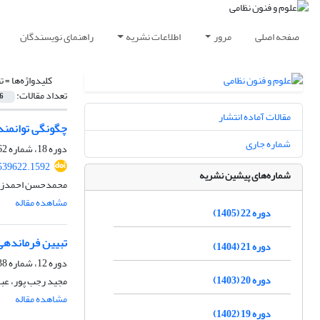
صفحه اصلی
مرور
اطلاعات نشریه
راهنمای نویسندگان
کلیدواژه‌ها =
ت
تعداد مقالات:
6
مقالات آماده انتشار
چگونگی توانمند
شماره جاری
دوره 18، شماره 62، زمستان 1401، صفحه
539622.1592
شماره‌های پیشین نشریه
محمدحسن احمدزاده
مشاهده مقاله
دوره 22 (1405)
تبیین فرماندهی 
دوره 21 (1404)
دوره 12، شماره 38، زمستان 1395، صفحه
دوره 20 (1403)
مجید رجب پور، عب
مشاهده مقاله
دوره 19 (1402)