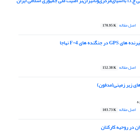
 ج.ا.ا با‌آسیای‌مرکزی‌وتا‌‌ٌ‌ثیرآن‌بر امنیت ملی جمهوری اسلامی ایران
اصل مقاله
170.95 K
 جنگنده های F-4 نهاجا
اصل مقاله
152.38 K
های زیر زمینی(مدفون)
ه
اصل مقاله
103.73 K
ان در روحیه کارکنان