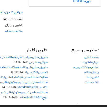
دوره 1 (1383)
جهانی شدن یا ج
صفحه
136-148
شاپور جلیلیان
مشاهده مقاله
دسترسی سریع
آخرین اخبار
صفحه اصلی
به‌روزرسانی سیاست‌های فصلنامه در 
درباره نشریه
هوش مصنوعی
1405-02-13
اعضای هیات تحریریه
به‌روزرسانی شیوه‌نامه فصلنامه (اضا
ارسال مقاله
تفصیلی انگلیسی)
1403-08-05
تماس با ما
فعالیت فصلنامه در شبکه اجتماعی ایتا
4
نقشه سایت
فصلنامه های علمی علوم و فنون نظامی 
آکادمیا (Academia.edu)
1401-11-04
فصلنامه علمی "علوم و فنون نظامی" در پا
دوج (DOAJ) نمایه شد.
1400-11-19
سامانه مدیریت نشریات علمی.
طراحی و پیاده سازی از
سیناوب