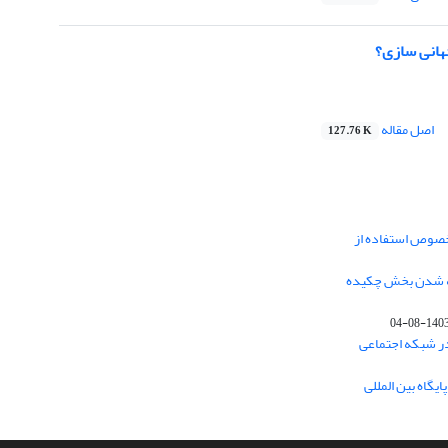
هانی سازی؟
اصل مقاله
127.76 K
خصوص استفاده از
فه شدن بخش چکیده
1403-08-0
در شبکه اجتماعی
یگاه بین المللی