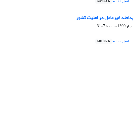
اصل مقاله
549.93 K
افند غیرعامل در امنیت کشور
7-31
اصل مقاله
601.95 K