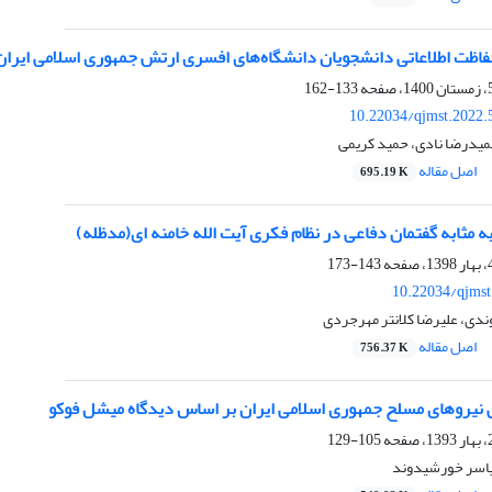
اظت اطلاعاتی دانشجویان دانشگاه‌های افسری ارتش جمهوری اسلامی ایران
133-162
10.22034/qjmst.2022.
یدرضا نادی، حمید کریمی
اصل مقاله
695.19 K
مثابه گفتمان دفاعی در نظام فکری آیت الله خامنه ای(مدظله)
143-173
10.22034/qjmst
ی، علیرضا کلانتر مهرجردی
اصل مقاله
756.37 K
نیروهای مسلح جمهوری اسلامی ایران بر اساس دیدگاه میشل فوکو
105-129
یاسر خورشیدوند