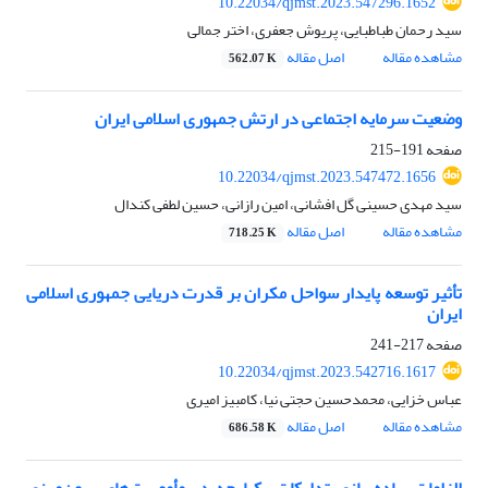
10.22034/qjmst.2023.547296.1652
سید رحمان طباطبایی، پریوش جعفری، اختر جمالی
مشاهده مقاله
اصل مقاله
562.07 K
وضعیت سرمایه اجتماعی در ارتش جمهوری اسلامی ایران
صفحه
191-215
10.22034/qjmst.2023.547472.1656
سید مهدی حسینی گل افشانی، امین رازانی، حسین لطفی کندال
مشاهده مقاله
اصل مقاله
718.25 K
تأثیر توسعه پایدار سواحل مکران بر قدرت دریایی جمهوری اسلامی
ایران
صفحه
217-241
10.22034/qjmst.2023.542716.1617
عباس خزایی، محمدحسین حجتی نیا، کامبیز امیری
مشاهده مقاله
اصل مقاله
686.58 K