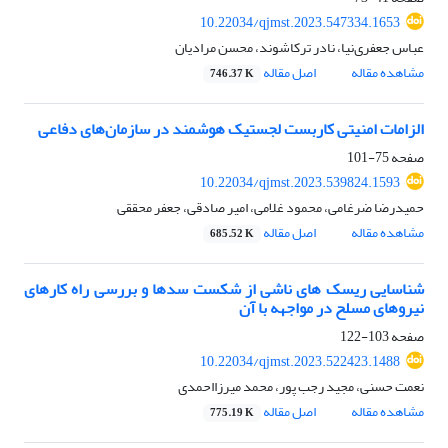
10.22034/qjmst.2023.547334.1653
عباس جعفری‌نیا، نادر ترکاشوند، محسن مرادیان
مشاهده مقاله
اصل مقاله
746.37 K
الزامات امنیتی کاربست لجستیک هوشمند در سازمان‌های دفاعی
صفحه
75-101
10.22034/qjmst.2023.539824.1593
حمیدرضا ضرغامی، محمود غلامی، امیر صادقی، جعفر محققی
مشاهده مقاله
اصل مقاله
685.52 K
شناسایی ریسک های ناشی از شکست سدها و بررسی راه کارهای
نیروهای مسلح در مواجهه با آن
صفحه
103-122
10.22034/qjmst.2023.522423.1488
نعمت حسنی، مجید رجب پور، محمد میرزااحمدی
مشاهده مقاله
اصل مقاله
775.19 K