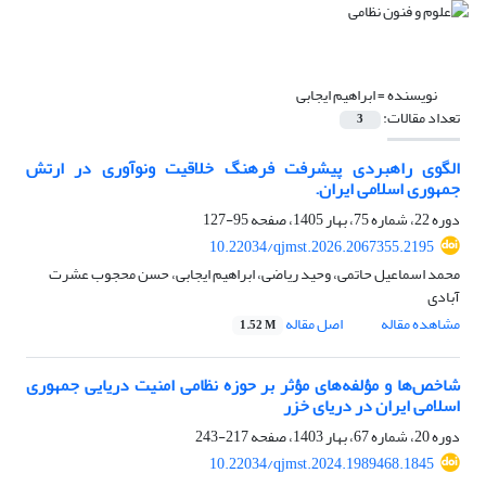
نویسنده =
ابراهیم ایجابی
تعداد مقالات:
3
الگوی راهبردی پیشرفت فرهنگ خلاقیت ونوآوری در ارتش
جمهوری اسلامی ایران.
دوره 22، شماره 75، بهار 1405، صفحه
95-127
10.22034/qjmst.2026.2067355.2195
محمد اسماعیل حاتمی، وحید ریاضی، ابراهیم ایجابی، حسن محجوب عشرت
آبادی
مشاهده مقاله
اصل مقاله
1.52 M
شاخص‌ها و مؤلفه‌های مؤثر بر حوزه نظامی امنیت دریایی جمهوری
اسلامی ایران در دریای خزر
دوره 20، شماره 67، بهار 1403، صفحه
217-243
10.22034/qjmst.2024.1989468.1845