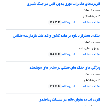
کاربردهای مخابرات نوری بدون کابل در جنگ شهری
صفحه
33-44
غلامرضا ملکی
مشاهده مقاله
اصل مقاله
195.55 K
جنگ ناهمتراز بالقوه بر علیه کشور واقدامات بازدارنده متقابل
صفحه
45-64
بهروز رحمان زاده
مشاهده مقاله
اصل مقاله
164.12 K
ویژگی های جنگ های مبتنی بر سلاح های هوشمند
صفحه
65-82
غلامرضا خطیر
مشاهده مقاله
اصل مقاله
153.07 K
کاربد آب به عنوان مانع در عملیات پدافندی