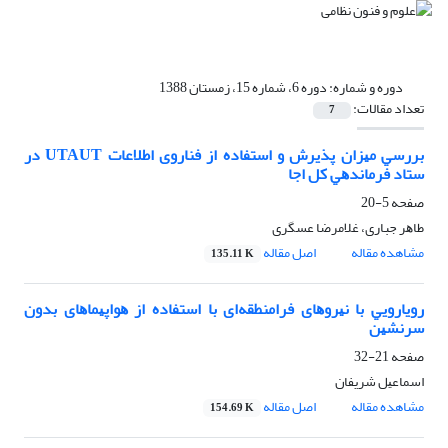
دوره و شماره:
دوره 6، شماره 15، زمستان 1388
تعداد مقالات:
7
ﺑﺮرﺳﻲ ﻣﻴﺰان ﭘﺬﻳﺮش و اﺳﺘﻔﺎده از ﻓﻨﺎروی اﻃﻼﻋﺎت UTAUT در
ﺳﺘﺎد ﻓﺮﻣﺎﻧﺪﻫﻲ ﻛﻞ اﺟﺎ
صفحه
5-20
ﻃﺎﻫﺮ ﺟﺒﺎری، ﻏﻼﻣﺮﺿﺎ ﻋﺴﮕﺮی
مشاهده مقاله
اصل مقاله
135.11 K
روﻳﺎروﻳﻲ ﺑﺎ ﻧﻴﺮوﻫﺎی ﻓﺮاﻣﻨﻄﻘﻪای ﺑﺎ اﺳﺘﻔﺎده از ﻫﻮاﭘﻴﻤﺎﻫﺎی ﺑﺪون
ﺳﺮﻧﺸﻴﻦ
صفحه
21-32
اﺳﻤﺎﻋﻴﻞ ﺷﺮﻳﻔﺎن
مشاهده مقاله
اصل مقاله
154.69 K