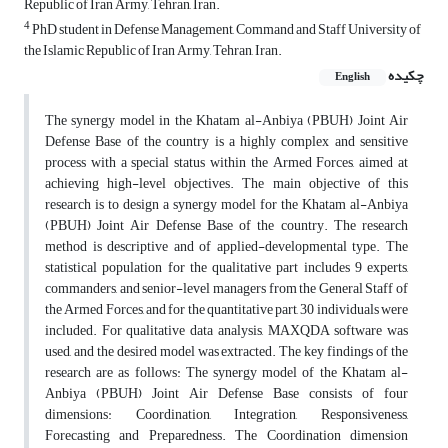
Republic of Iran Army, Tehran, Iran.
4
PhD student in Defense Management, Command and Staff University of
the Islamic Republic of Iran Army, Tehran, Iran.
چکیده
English
The synergy model in the Khatam al-Anbiya (PBUH) Joint Air
Defense Base of the country is a highly complex and sensitive
process with a special status within the Armed Forces, aimed at
achieving high-level objectives. The main objective of this
research is to design a synergy model for the Khatam al-Anbiya
(PBUH) Joint Air Defense Base of the country. The research
method is descriptive and of applied-developmental type. The
statistical population for the qualitative part includes 9 experts,
commanders, and senior-level managers from the General Staff of
the Armed Forces, and for the quantitative part, 30 individuals were
included. For qualitative data analysis, MAXQDA software was
used, and the desired model was extracted. The key findings of the
research are as follows: The synergy model of the Khatam al-
Anbiya (PBUH) Joint Air Defense Base consists of four
dimensions: Coordination, Integration, Responsiveness,
Forecasting and Preparedness. The Coordination dimension