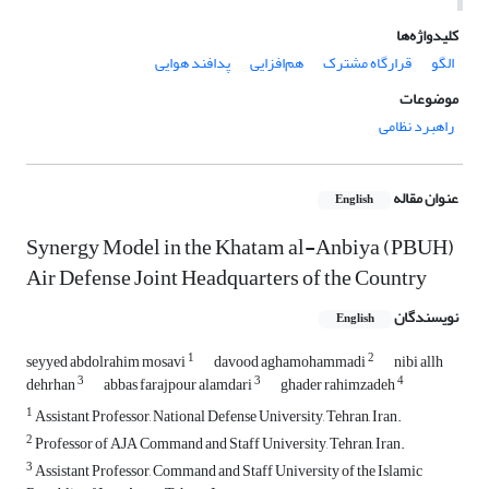
کلیدواژه‌ها
الگو
قرارگاه مشترک
هم‌افزایی
پدافند هوایی
موضوعات
راهبرد نظامی
عنوان مقاله
English
Synergy Model in the Khatam al-Anbiya (PBUH)
Air Defense Joint Headquarters of the Country
نویسندگان
English
1
2
seyyed abdolrahim mosavi
davood aghamohammadi
nibi allh
3
3
4
dehrhan
abbas farajpour alamdari
ghader rahimzadeh
1
Assistant Professor, National Defense University, Tehran, Iran.
2
Professor of AJA Command and Staff University, Tehran, Iran.
3
Assistant Professor, Command and Staff University of the Islamic