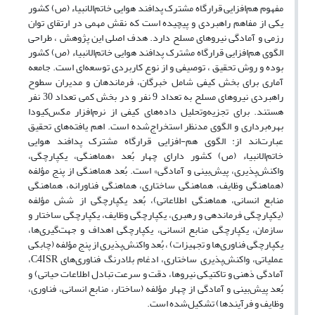
مفهوم هم‌افزایی قرارگاه مشترک پدافند هوایی خاتم‌الانبیاء (ص) کشور
یکی از مفاهم راهبردی و پیچیده است که نقش مهمی در ارتقای توان
رزمی و آمادگی نیروهای مسلح دارد. هدف اصلی این پژوهش ، طراحی
الگوی هم‌افزایی قرارگاه مشترک پدافند هوایی خاتم‌الانبیاء (ص) کشور
بوده و روش تحقیق ، توصیفی و از نوع کاربردی توسعه‌ای است. جامعه
آماری برای بخش کیفی شامل خبرگان، فرماندهان و مدیران سطوح
راهبردی نیروهای مسلح به تعداد 9 نفر و در بخش کمی تعداد 30 نفر
هستند. برای تجزیه‌وتحلیل داده‌های کیفی از نرم‌افزار مکس‌کیودا
بهره‌برداری و الگوی مدنظر استخراج‌شده است. اهم یافته‌های تحقیق
عبارت‌اند از: الگوی هم-افزایی قرارگاه مشترک پدافند هوایی
خاتم‌الانبیاء (ص) کشور دارای چهار بُعد «هماهنگی، یکپارچگی،
واکنش‌پذیری، پیش‌بینی و آمادگی» است. بُعد هماهنگی از پنج مؤلفه‌
(هماهنگی وظایف، هماهنگی ساختاری، هماهنگی فناورانه، هماهنگی
منابع انسانی، هماهنگی اطلاعاتی)، بُعد یکپارچگی از شش مؤلفه
(یکپارچگی فرماندهی و رهبری، یکپارچگی وظایف، یکپارچگی ساختار و
سازمان، یکپارچگی منابع انسانی، یکپارچگی اهداف و جهت‌گیری‌ها،
یکپارچگی فناوری‌ها و تجهیزات) ، بُعد واکنش‌پذیری از پنج مؤلفه (چابکی
عملیاتی، واکنش‌پذیری ساختاری، ادغام بلادرنگ فناوری‌های C4ISR،
آمادگی ذهنی و تاکتیکی نیروها، دقت و سرعت تبادل اطلاعات حیاتی) و
بُعد پیش‌بینی و آمادگی از چهار مؤلفه (ساختار، منابع انسانی، فناوری،
وظایف و فرآیندها) تشکیل‌شده است.