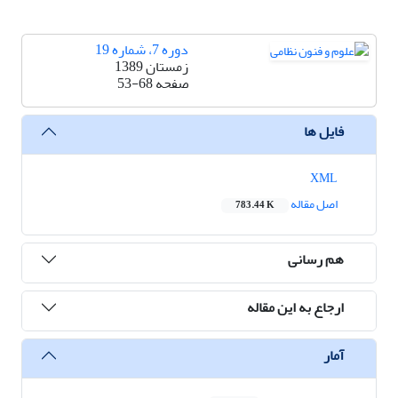
دوره 7، شماره 19
زمستان 1389
صفحه
53-68
فایل ها
XML
اصل مقاله
783.44 K
هم رسانی
ارجاع به این مقاله
آمار