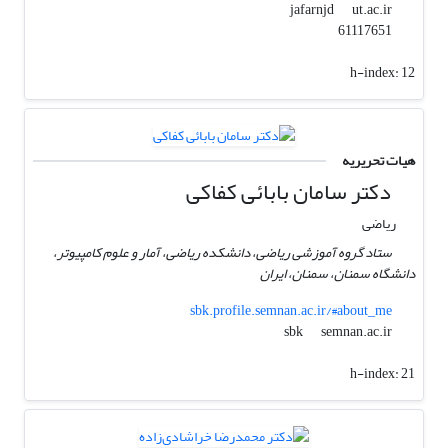
ut.ac.ir
jafarnjd
61117651
h-index:
12
هیات تحریریه
دکتر سامان بابائی کفاکی
ریاضی
ستاد گروه آموزشی ریاضی، دانشکده ریاضی، آمار و علوم کامپیوتر،
دانشگاه سمنان، سمنان، ایران
sbk.profile.semnan.ac.ir/#about_me
semnan.ac.ir
sbk
h-index:
21