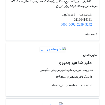
دانشیار مدیریت منابع انسانی، پژوهشکده سرمایه انسانی، دانشگاه
فرماندهی و ستاد آجا، تهران، ایران
casu.ac.ir
b.golshahi
02166414191
0000-0002-2239-3242
h-index:
4
مدیر داخلی
علیرضا میرجمهری
مدیریت آموزش عالی، آموزش زبان انگلیسی
دانشگاه فرماندهی و ستاد آجا
atu.ac.ir
alireza_mirjomehri