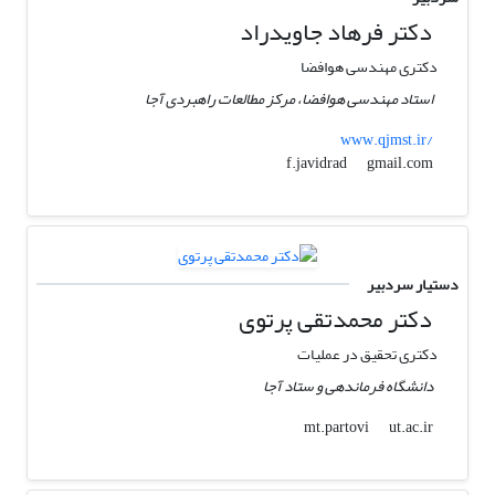
دکتر فرهاد جاویدراد
دکتری مهندسی هوافضا
استاد مهندسی هوافضا، مرکز مطالعات راهبردی آجا
www.qjmst.ir/
gmail.com
f.javidrad
دستیار سردبیر
دکتر محمدتقی پرتوی
دکتری تحقیق در عملیات
دانشگاه فرماندهی و ستاد آجا
ut.ac.ir
mt.partovi