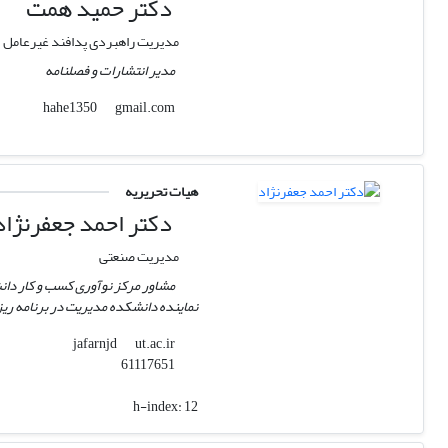
دکتر حمید همت
مدیریت راهبردی پدافند غیرعامل
مدیر انتشارات و فصلنامه
gmail.com
hahe1350
هیات تحریریه
دکتر احمد جعفرنژاد
مدیریت صنعتی
مشاور مرکز نوآوری کسب و کار دا
نماینده دانشکده مدیریت در برنامه ر
ut.ac.ir
jafarnjd
61117651
h-index:
12