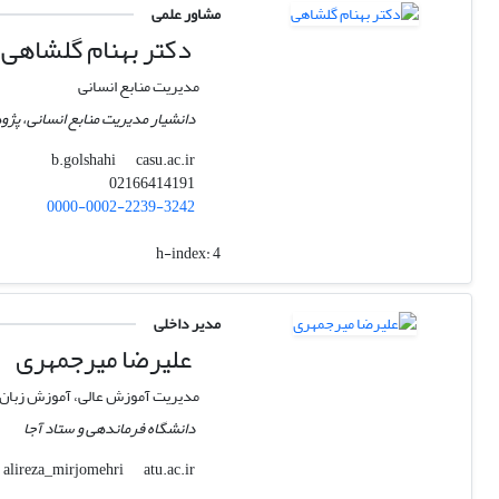
مشاور علمی
دکتر بهنام گلشاهی
مدیریت منابع انسانی
دانشیار مدیریت منابع انسانی، پژو
casu.ac.ir
b.golshahi
02166414191
0000-0002-2239-3242
h-index:
4
مدیر داخلی
علیرضا میرجمهری
مدیریت آموزش عالی، آموزش زبان 
دانشگاه فرماندهی و ستاد آجا
atu.ac.ir
alireza_mirjomehri