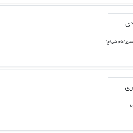
دی
سری امام علی (ع)
ری
جا