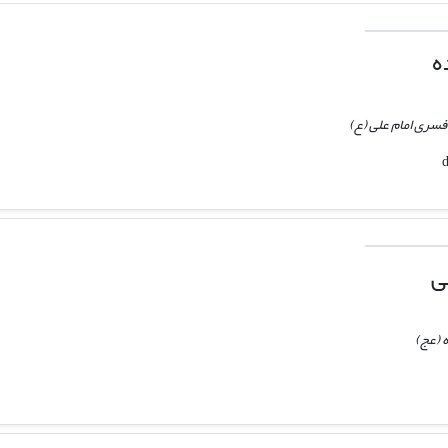
ه
فسری امام علی (ع)
ی
ه (عج)