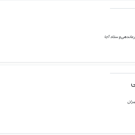
ماندهی و ستاد آجا
ی
هران