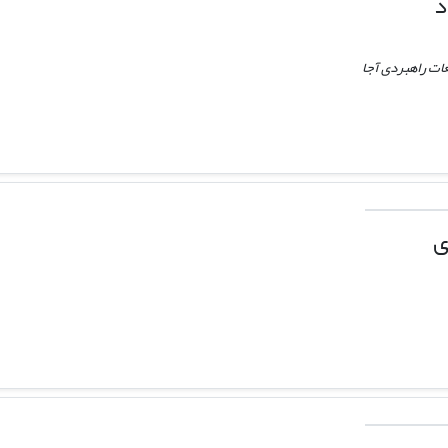
د
ات راهبردی آجا
ی