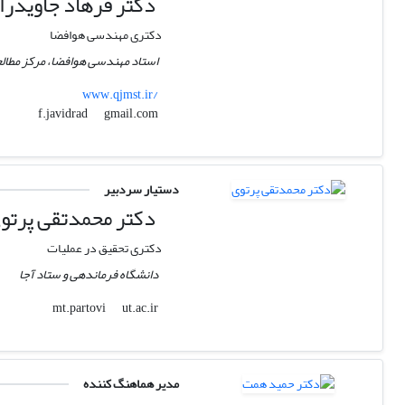
دکتر فرهاد جاویدرا
دکتری مهندسی هوافضا
استاد مهندسی هوافضا، مرکز مطالع
www.qjmst.ir/
gmail.com
f.javidrad
دستیار سردبیر
دکتر محمدتقی پرتو
دکتری تحقیق در عملیات
دانشگاه فرماندهی و ستاد آجا
ut.ac.ir
mt.partovi
مدیر هماهنگ کننده