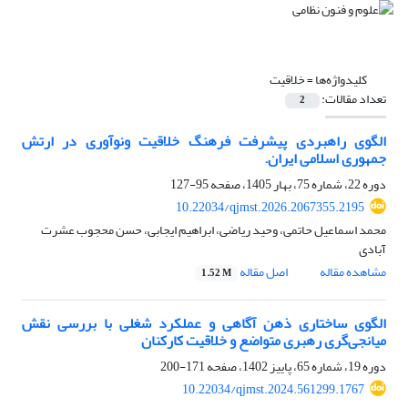
کلیدواژه‌ها =
خلاقیت
تعداد مقالات:
2
الگوی راهبردی پیشرفت فرهنگ خلاقیت ونوآوری در ارتش
جمهوری اسلامی ایران.
دوره 22، شماره 75، بهار 1405، صفحه
95-127
10.22034/qjmst.2026.2067355.2195
محمد اسماعیل حاتمی، وحید ریاضی، ابراهیم ایجابی، حسن محجوب عشرت
آبادی
مشاهده مقاله
اصل مقاله
1.52 M
الگوی ساختاری ذهن آگاهی و عملکرد شغلی با بررسی نقش
میانجی‌گری رهبری متواضع و خلاقیت کارکنان
دوره 19، شماره 65، پاییز 1402، صفحه
171-200
10.22034/qjmst.2024.561299.1767