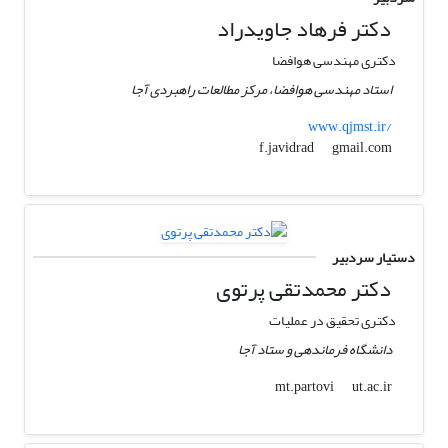
دکتر فرهاد جاویدراد
دکتری مهندسی هوافضا
استاد مهندسی هوافضا، مرکز مطالعات راهبردی آجا
www.qjmst.ir/
gmail.com
f.javidrad
دستیار سردبیر
دکتر محمدتقی پرتوی
دکتری تحقیق در عملیات
دانشگاه فرماندهی و ستاد آجا
ut.ac.ir
mt.partovi