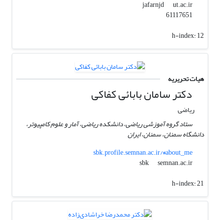
ut.ac.ir
jafarnjd
61117651
h-index:
12
هیات تحریریه
دکتر سامان بابائی کفاکی
ریاضی
ستاد گروه آموزشی ریاضی، دانشکده ریاضی، آمار و علوم کامپیوتر،
دانشگاه سمنان، سمنان، ایران
sbk.profile.semnan.ac.ir/#about_me
semnan.ac.ir
sbk
h-index:
21