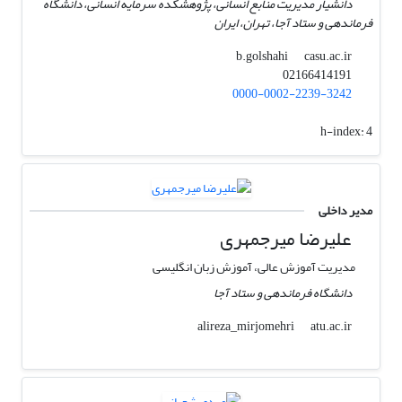
دانشیار مدیریت منابع انسانی، پژوهشکده سرمایه انسانی، دانشگاه
فرماندهی و ستاد آجا، تهران، ایران
casu.ac.ir
b.golshahi
02166414191
0000-0002-2239-3242
h-index:
4
مدیر داخلی
علیرضا میرجمهری
مدیریت آموزش عالی، آموزش زبان انگلیسی
دانشگاه فرماندهی و ستاد آجا
atu.ac.ir
alireza_mirjomehri