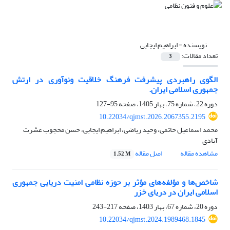
نویسنده =
ابراهیم ایجابی
تعداد مقالات:
3
الگوی راهبردی پیشرفت فرهنگ خلاقیت ونوآوری در ارتش
جمهوری اسلامی ایران.
دوره 22، شماره 75، بهار 1405، صفحه
95-127
10.22034/qjmst.2026.2067355.2195
محمد اسماعیل حاتمی، وحید ریاضی، ابراهیم ایجابی، حسن محجوب عشرت
آبادی
مشاهده مقاله
اصل مقاله
1.52 M
شاخص‌ها و مؤلفه‌های مؤثر بر حوزه نظامی امنیت دریایی جمهوری
اسلامی ایران در دریای خزر
دوره 20، شماره 67، بهار 1403، صفحه
217-243
10.22034/qjmst.2024.1989468.1845