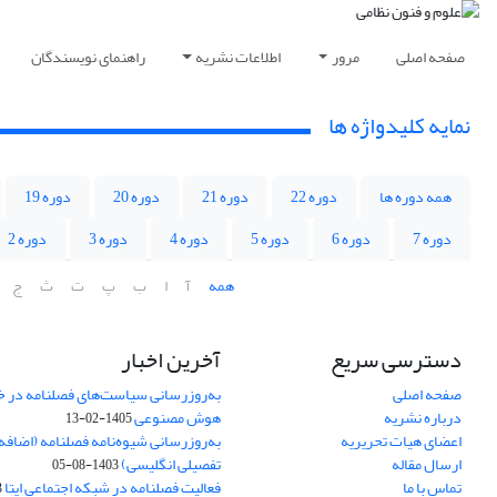
صفحه اصلی
مرور
اطلاعات نشریه
راهنمای نویسندگان
نمایه کلیدواژه ها
همه دوره ها
دوره 22
دوره 21
دوره 20
دوره 19
دوره 7
دوره 6
دوره 5
دوره 4
دوره 3
دوره 2
همه
آ
ا
ب
پ
ت
ث
ج
دسترسی سریع
آخرین اخبار
صفحه اصلی
به‌روزرسانی سیاست‌های فصلنامه در 
درباره نشریه
هوش مصنوعی
1405-02-13
اعضای هیات تحریریه
به‌روزرسانی شیوه‌نامه فصلنامه (اضا
ارسال مقاله
تفصیلی انگلیسی)
1403-08-05
تماس با ما
فعالیت فصلنامه در شبکه اجتماعی ایتا
4