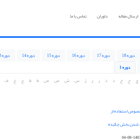
ارسال مقاله
داوران
تماس با ما
دوره 18
دوره 17
دوره 16
دوره 15
دوره 14
دوره 13
دوره 1
چ
ح
خ
د
ذ
ر
ز
ژ
س
ش
ص
ض
ط
ظ
ع
غ
ف
خصوص استفاده از
فه شدن بخش چکیده
1403-08-0