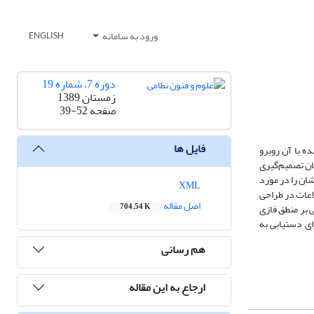
ورود به سامانه
ENGLISH
دوره 7، شماره 19
زمستان 1389
صفحه
39-52
فایل ها
ه با آن روبرو
کان تصمیم‌گیری
شان را در مورد
XML
لاعات در طراحی
اصل مقاله
 بر منطق فازی
704.54 K
ای دستیابی به
هم رسانی
ارجاع به این مقاله