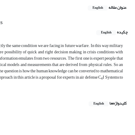
عنوان مقاله
English
ms
چکیده
English
y the same condition we are facing in future warfare. In this way military
 possibility of quick and right decision making in crisis conditions with
information emulates from two resources. The first one is expert people that
tical models and measurements that are derived from physical rules. So an
n, the question is how the human knowledge can be converted to mathematical
roach in this article is a proposal for experts in air defense C
I Systems to
4
کلیدواژه‌ها
English