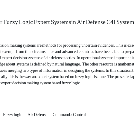
or Fuzzy Logic Expert Systemsin Air Defense C4I Syste
on making systems are methods for processing uncertain evidences. This is exactl
t exempt from this circumstance and advanced countries have been able to prepare
f expert decision systems of air defense tactics. In operational systems important 
dge about systems is defined by natural language. The other resource is mathema
ue is merging two types of information in designing the systems. In this situatio
cally this is the way an expert system based on fuzzy logic is done. The presented app
 expert decision making system based fuzzy logic.
Fuzzy logic
Air Defense
Command & Control