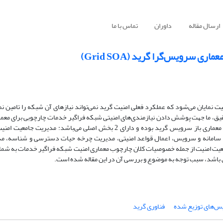
ارسال مقاله
داوران
تماس با ما
 سرویس‌گرا گرید (Grid SOA)
GI&SG)، مسائل زیادی در حوزه امنیت نمایان می‌شود که عملکرد فعلی امنیت گرید نمی‌تواند نیازهای آن شبکه را تامی
حقیق، ما جهت پوشش دادن نیازمندی‌های امنیتی شبکه فراگیر خدمات چارچوبی برای معمار
کرده و مزایای آن را توضیح داده‌ایم. چارچوب ارائه شده برمبنای مدل مرجع معماری باز سرویس گرید بوده و دارای 2 بخش اصلی می
، سامانه و سرویس، اعمال قواعد امنیتی، مدیریت چرخه حیات دسترسی و شناسه، مد
امعیت امنیت از جمله خصوصیات کلان چارچوب معماری امنیت شبکه فراگیر خدمات به شما
ق باشد، سبب توجه به موضوع و بررسی آن در این مقاله شده است.
‌های توزیع شده
فناوری گرید