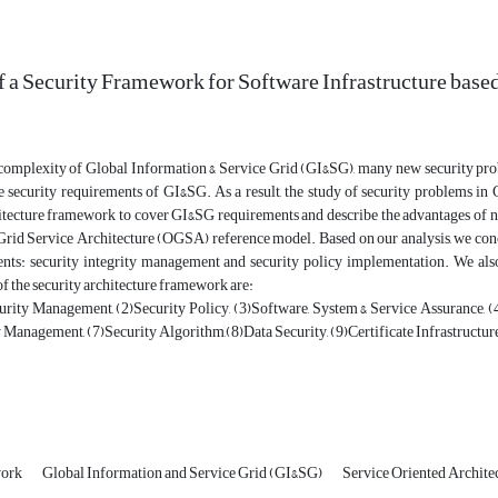
f a Security Framework for Software Infrastructure base
omplexity of Global Information & Service Grid (GI&SG), many new security proble
e security requirements of GI&SG. As a result, the study of security problems in
itecture framework to cover GI&SG requirements and describe the advantages of ne
Grid Service Architecture (OGSA) reference model. Based on our analysis, we conc
ts: security integrity management and security policy implementation. We also
 the security architecture framework are:
urity Management, (2)Security Policy, (3)Software, System & Service Assurance, (
 Management, (7)Security Algorithm,(8)Data Security, (9)Certificate Infrastructur
work
Global Information and Service Grid (GI&SG)
Service Oriented Archite