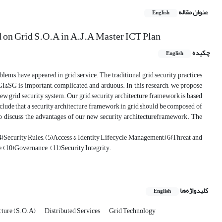
عنوان مقاله
English
d on Grid S.O.A in A.J.A Master ICT Plan
چکیده
English
ms have appeared in grid service. The traditional grid security practices
 GI&SG is important, complicated and arduous. In this research, we propose
w grid security system. Our grid security architecture framework is based
lude that a security architecture framework in grid should be composed of
 discuss the advantages of our new security architectureframework. The
4)Security Rules, (5)Access & Identity Lifecycle Management,(6)Threat and
e, (10)Governance, (11)Security Integrity.
کلیدواژه‌ها
English
cture (S.O.A)
Distributed Services
Grid Technology