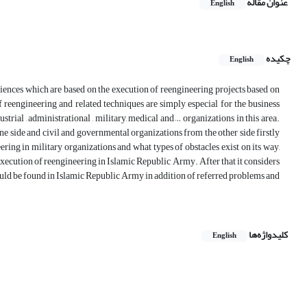
عنوان مقاله
English
چکیده
English
iences which are based on the execution of reengineering projects based on
if reengineering and related techniques are simply especial for the business
trial , administrational , military, medical and… organizations in this area.
ne side and civil and governmental organizations from the other side firstly
ering in military organizations and what types of obstacles exist on its way,
n execution of reengineering in Islamic Republic Army. After that it considers
could be found in Islamic Republic Army in addition of referred problems and
کلیدواژه‌ها
English