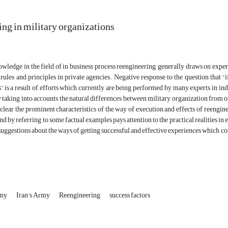
ng in military organizations
edge in the field of in business process reengineering, generally draws on exper
c rules and principles in private agencies. Negative response to the question that “
” is a result of efforts which currently are being performed by many experts in indus
 taking into accounts the natural differences between military organization from o
 clear the prominent characteristics of the way of execution and effects of reengine
and by referring to some factual examples pays attention to the practical realities i
 suggestions about the ways of getting successful and effective experiences which 
rmy
Iran's Army
Reengineering
success factors