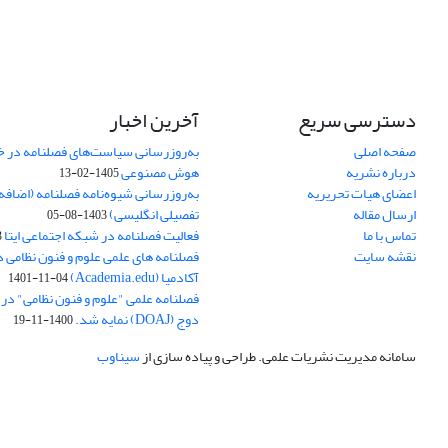
دسترسی سریع
آخرین اخبار
صفحه اصلی
به‌روزرسانی سیاست‌های فصلنامه در 
درباره نشریه
هوش مصنوعی
1405-02-13
اعضای هیات تحریریه
به‌روزرسانی شیوه‌نامه فصلنامه (اضا
ارسال مقاله
تفصیلی انگلیسی)
1403-08-05
تماس با ما
فعالیت فصلنامه در شبکه اجتماعی ایتا
4
نقشه سایت
فصلنامه های علمی علوم و فنون نظامی 
آکادمیا (Academia.edu)
1401-11-04
فصلنامه علمی "علوم و فنون نظامی" در پا
دوج (DOAJ) نمایه شد.
1400-11-19
سامانه مدیریت نشریات علمی.
طراحی و پیاده سازی از
سیناوب