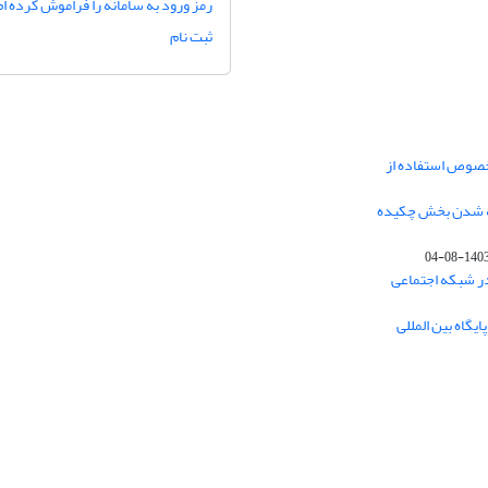
رمز ورود به سامانه را فراموش کرده ام
ثبت نام
خصوص استفاده از
فه شدن بخش چکیده
1403-08-0
در شبکه اجتماعی
یگاه بین المللی