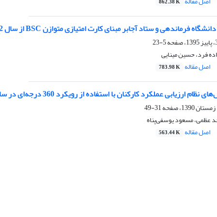
اصل مقاله
862.38 K
اه فرماندهی و ستاد آجابر مبنای کارت امتیازی متوازن BSC از سال 1382 تا 1395
5-23
ه فرد، حسین مینایی
اصل مقاله
783.98 K
ام ارزیابی عملکرد کارکنان با استفاده از رویکرد 360 درجه‌ای در سازمان‌ها
31-49
 عظمی، مسعود یوسفی‌پناه
اصل مقاله
563.44 K