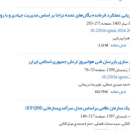
یابی عملکرد فرمانده یگان‌های عمده نزاجا بر اساس مدیریت جهادی و با ر
271-293
10.22034/qjmst.2024.2
هرا پیریایی
اصل مقاله
1.55 M
 سازی بازرسان فنی هوانیروز ارتش جمهوری اسلامی ایران
53-76
10.22034/qjmst.
احمد مهدی جمالی، علیرضا نریمانی
اصل مقاله
652.79 K
یک سازمان نظامی براساس مدل سرآمدی‌سازمانی (EFQM)
117-140
ائی، سیدسجاد فضلی، حمزه صمدی میارکلائی