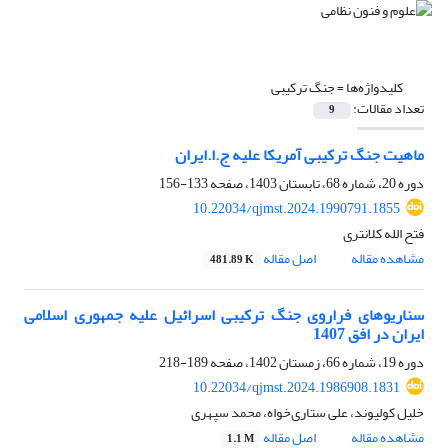
کلیدواژه‌ها =
جنگ ترکیبی
تعداد مقالات:
9
ماهیت جنگ ترکیبی آمریکا علیه ج.ا.ایران
دوره 20، شماره 68، تابستان 1403، صفحه
133-156
10.22034/qjmst.2024.1990791.1855
فتح الله کلانتری
مشاهده مقاله
اصل مقاله
481.89 K
سناریوهای فراروی جنگ ترکیبی اسرائیل علیه جمهوری اسلامی
ایران در افق 1407
دوره 19، شماره 66، زمستان 1402، صفحه
189-218
10.22034/qjmst.2024.1986908.1831
خلیل کولیوند، علی ستاری‌خواه، محمد سپهری
مشاهده مقاله
اصل مقاله
1.1 M