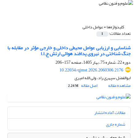
کلیدواژه‌ها =
عوامل داخلی
تعداد مقالات:
1
شناسایی و ارزیابی عوامل محیطی داخلی و خارجی مؤثر در مقابله با
جنگ شناختی در نیروی پدافند هوائی ارتش ج.ا.ا
دوره 22، شماره 75، بهار 1405، صفحه
157-206
10.22034/qjmst.2026.2060306.2176
ابوالفضل سپهری راد، ولی الله امیری
مشاهده مقاله
اصل مقاله
2.24 M
مقالات آماده انتشار
شماره جاری
شماره‌های پیشین نشریه