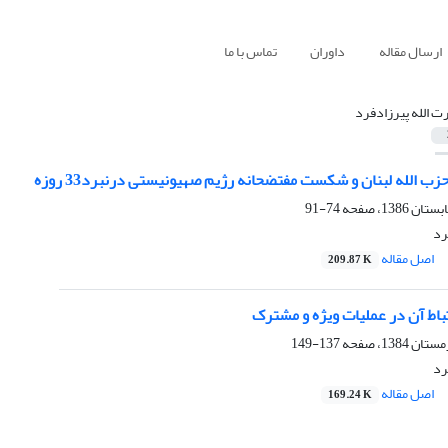
ارسال مقاله
داوران
تماس با ما
ت الله پیرزادفرد
 الله لبنان و شکست مفتضحانه رژیم صهیونیستی درنبرد33 روزه
74-91
رد
اصل مقاله
209.87 K
باط آن در عملیات ویژه و مشترک
137-149
رد
اصل مقاله
169.24 K