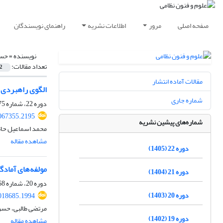
صفحه اصلی
مرور
اطلاعات نشریه
راهنمای نویسندگان
نویسنده =
حسن
تعداد مقالات:
2
مقالات آماده انتشار
الگوی راهبردی 
شماره جاری
دوره 22، شماره 75، بهار 1405، صفحه
067355.2195
شماره‌های پیشین نشریه
محمد اسماعیل حات
مشاهده مقاله
دوره 22 (1405)
مولفه‌های آمادگ
دوره 21 (1404)
دوره 20، شماره 68، تابستان 1403، صفحه
دوره 20 (1403)
018685.1994
مرتضی طالبی، حس
دوره 19 (1402)
مشاهده مقاله