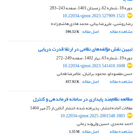
دوره 18، شماره 62، زمستان 1401، صفحه
243-283
10.22034/qjmst.2023.527909.1521
رضا روشنی، علی‌رضا بیاتی، محمد هادی هاشم زاده
مشاهده مقاله
اصل مقاله
596.52 K
تبیین نقش مؤلفه‌های نظامی در ارتقا قدرت دریایی
دوره 19، شماره 63، بهار 1402، صفحه
249-272
10.22034/qjmst.2023.541410.1608
حسن مقصودلو، محمود براتیان، غلامرضا طحانی
مشاهده مقاله
اصل مقاله
457.92 K
مطالعه نظام‌مند پایداری در سامانه فرماندهی و کنترل
مقالات آماده انتشار، پذیرفته شده، انتشار آنلاین از
25 مهر 1404
10.22034/qjmst.2025.2001548.1883
احمد محمدی، حسین ولی‌وند زمانی
مشاهده مقاله
اصل مقاله
1.55 M