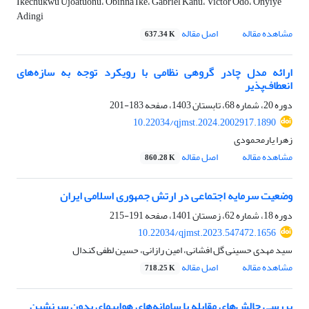
Ikechukwu Ujoatuonu، Obinna Ike، Gabriel Kanu، Victor Odo، Onyiye
Adingi
مشاهده مقاله
اصل مقاله
637.34 K
ارائه مدل چادر گروهی نظامی با رویکرد توجه به سازه‌های
انعطاف‌پذیر
دوره 20، شماره 68، تابستان 1403، صفحه
183-201
10.22034/qjmst.2024.2002917.1890
زهرا یارمحمودی
مشاهده مقاله
اصل مقاله
860.28 K
وضعیت سرمایه اجتماعی در ارتش جمهوری اسلامی ایران
دوره 18، شماره 62، زمستان 1401، صفحه
191-215
10.22034/qjmst.2023.547472.1656
سید مهدی حسینی گل افشانی، امین رازانی، حسین لطفی کندال
مشاهده مقاله
اصل مقاله
718.25 K
بررسی چالش‌های مقابله با سامانه‌های هواپیمای بدون سرنشین