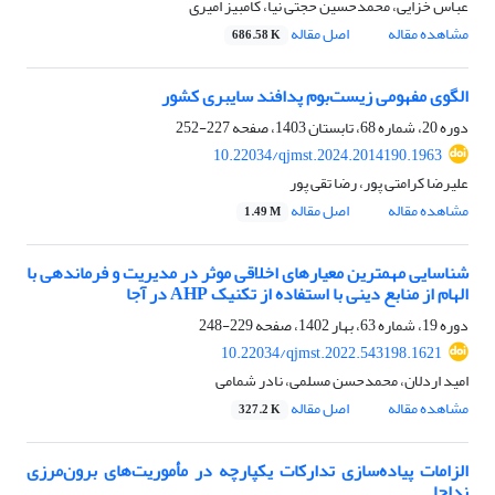
عباس خزایی، محمدحسین حجتی نیا، کامبیز امیری
مشاهده مقاله
اصل مقاله
686.58 K
الگوی مفهومی زیست‌بوم پدافند سایبری کشور
دوره 20، شماره 68، تابستان 1403، صفحه
227-252
10.22034/qjmst.2024.2014190.1963
علیرضا کرامتی پور، رضا تقی پور
مشاهده مقاله
اصل مقاله
1.49 M
شناسایی مهمترین معیارهای اخلاقی موثر در مدیریت و فرماندهی با
الهام از منابع دینی با استفاده از تکنیک‌ AHP در آجا
دوره 19، شماره 63، بهار 1402، صفحه
229-248
10.22034/qjmst.2022.543198.1621
امید اردلان، محمدحسن مسلمی، نادر شمامی
مشاهده مقاله
اصل مقاله
327.2 K
الزامات پیاده‌سازی تدارکات یکپارچه در مأموریت‌های برون‌مرزی
نداجا