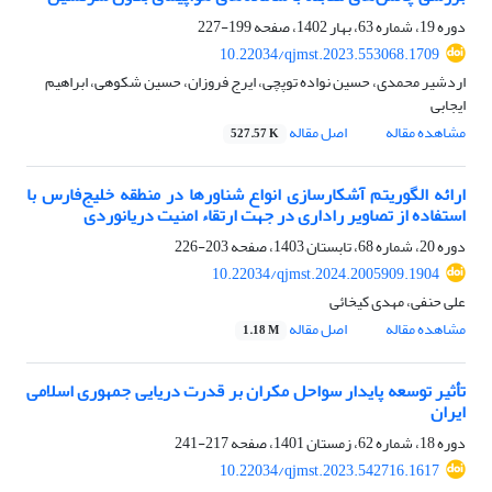
دوره 19، شماره 63، بهار 1402، صفحه
199-227
10.22034/qjmst.2023.553068.1709
اردشیر محمدی، حسین نواده توپچی، ایرج فروزان، حسین شکوهی، ابراهیم
ایجابی
مشاهده مقاله
اصل مقاله
527.57 K
ارائه الگوریتم آشکارسازی انواع شناورها در منطقه خلیج‌فارس با
استفاده از تصاویر راداری در جهت ارتقاء امنیت دریانوردی
دوره 20، شماره 68، تابستان 1403، صفحه
203-226
10.22034/qjmst.2024.2005909.1904
علی حنفی، مهدی کیخائی
مشاهده مقاله
اصل مقاله
1.18 M
تأثیر توسعه پایدار سواحل مکران بر قدرت دریایی جمهوری اسلامی
ایران
دوره 18، شماره 62، زمستان 1401، صفحه
217-241
10.22034/qjmst.2023.542716.1617