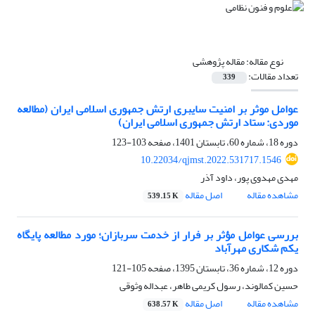
نوع مقاله:
مقاله پژوهشی
تعداد مقالات:
339
عوامل موثر بر امنیت سایبری ارتش جمهوری اسلامی ایران (مطالعه
موردی: ستاد ارتش جمهوری اسلامی ایران)
دوره 18، شماره 60، تابستان 1401، صفحه
103-123
10.22034/qjmst.2022.531717.1546
مهدی مهدوی پور، داود آذر
مشاهده مقاله
اصل مقاله
539.15 K
بررسی عوامل مؤثر بر فرار از خدمت سربازان؛ مورد مطالعه پایگاه
یکم شکاری مهرآباد
دوره 12، شماره 36، تابستان 1395، صفحه
105-121
حسین کمالوند، رسول کریمی طاهر، عبداله وثوقی
مشاهده مقاله
اصل مقاله
638.57 K