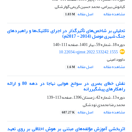
کیانوش بهرامی، محمد حسین کریمی گوارشکی
مشاهده مقاله
اصل مقاله
1.03 M
تحلیلی بر شاخص‌های تأثیرگذار در اجرای تاکتیک‌ها و راهبردهای
جنگ شهری موصل (2014 - 2017م)
دوره 18، شماره 59، بهار 1401، صفحه
111-140
10.22034/qjmst.2022.533242.1555
داوود امینی
مشاهده مقاله
اصل مقاله
1.6 M
نقش خطای بصری در سوانح هوایی نهاجا در دهه 80 و ارائه
راهکارهای پیشگیررانه
دوره 13، شماره 42، زمستان 1396، صفحه
113-139
محمد رضا محمدی تودشکی
مشاهده مقاله
اصل مقاله
687.27 K
اثربخشی آموزش مؤلفه‌های مبتنی بر هوش اخلاقی بر روی تعهد