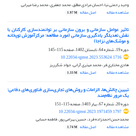
وحید رحمتی نیا، احسان مرادی مطلق، محمد جعفری، محمد رضا مهرابی
مشاهده مقاله
اصل مقاله
1.97 M
تاثیر عوامل سازمانی و برون سازمانی بر توانمندسازی کارکنان با
نقش تعدیلگر یادگیری سازمانی (مورد مطالعه: مرکزآموزش توپخانه
و موشک‌های نزاجا)
دوره 19، شماره 64، تابستان 1402، صفحه
115-145
10.22034/qjmst.2023.553624.1716
هادی مختاری فر، محمد مهتری آرانی، جواد شکرریز
مشاهده مقاله
اصل مقاله
1.33 M
تبیین چالش‌ها، الزامات و روش‌های تجاری‌سازی فناوری‌های دفاعی:
یک مرور نظام‌مند
دوره 20، شماره 67، بهار 1403، صفحه
115-151
10.22034/qjmst.2023.1971459.1797
محمدحسن احمدزاده فرد، حسین بهرامی پور، فاطمه حسابی
مشاهده مقاله
اصل مقاله
1.74 M