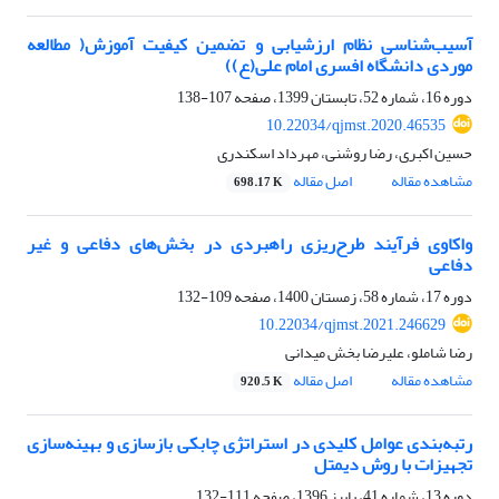
آسیب‌شناسی نظام ارزشیابی و تضمین کیفیت آموزش( مطالعه
موردی دانشگاه افسری امام علی(ع))
دوره 16، شماره 52، تابستان 1399، صفحه
107-138
10.22034/qjmst.2020.46535
حسین اکبری، رضا روشنی، مهرداد اسکندری
مشاهده مقاله
اصل مقاله
698.17 K
واکاوی فرآیند طرح‌ریزی راهبردی در بخش‌های دفاعی و غیر
دفاعی
دوره 17، شماره 58، زمستان 1400، صفحه
109-132
10.22034/qjmst.2021.246629
رضا شاملو، علیرضا بخش میدانی
مشاهده مقاله
اصل مقاله
920.5 K
رتبه‌بندی عوامل کلیدی در استراتژی چابکی بازسازی و بهینه‌سازی
تجهیزات با روش دیمتل
دوره 13، شماره 41، پاییز 1396، صفحه
111-132