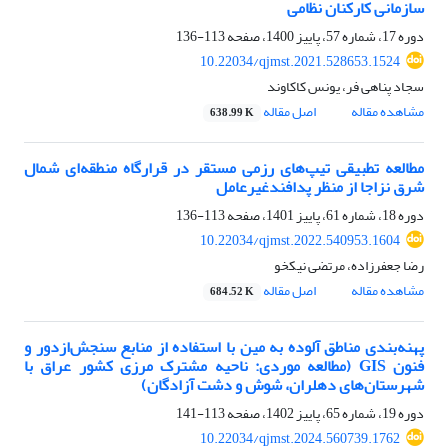
سازمانی کارکنان نظامی
دوره 17، شماره 57، پاییز 1400، صفحه
113-136
10.22034/qjmst.2021.528653.1524
سجاد پناهی فر، یونس کاکاوند
مشاهده مقاله
اصل مقاله
638.99 K
مطالعه تطبیقی تیپ‌های رزمی مستقر در قرارگاه منطقه‌ای شمال
شرق نزاجا از منظر پدافندغیرعامل
دوره 18، شماره 61، پاییز 1401، صفحه
113-136
10.22034/qjmst.2022.540953.1604
رضا جعفرزاده، مرتضی نیکخو
مشاهده مقاله
اصل مقاله
684.52 K
پهنه‌بندی مناطق آلوده به مین با استفاده از منابع سنجش‌ازدور و
فنون GIS (مطالعه موردی: ناحیه مشترک مرزی کشور عراق با
شهرستان‌های دهلران، شوش و دشت آزادگان)
دوره 19، شماره 65، پاییز 1402، صفحه
113-141
10.22034/qjmst.2024.560739.1762