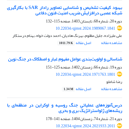
بهبود کیفیت تشخیص و شناسایی تصاویر رادار SAR با بکارگیری
شبکه عصبی درافزایش ضریب امنیت فنون دفاعی
دوره 20، شماره 68، تابستان 1403، صفحه
115-132
10.22034/qjmst.2024.1989067.1841
علی علیزاده، جلیل مظلوم، بهرنگ هادیان، احمد دولت خواه، بهنام درستکار
مشاهده مقاله
اصل مقاله
1011.79 K
شناسائی و اولویت‌بندی عوامل مفهوم غبار و اصطکاک در جنگ نوین
دوره 19، شماره 66، زمستان 1402، صفحه
125-151
10.22034/qjmst.2024.1971763.1801
رضا شاملو
مشاهده مقاله
اصل مقاله
1.34 M
درس‌آموزه‌های عملیاتیِ جنگ روسیه و اوکراین در منطقه‌ای با
ریشه‌های ژئواستراتژیک بری و بحری
دوره 21، شماره 74، زمستان 1404، صفحه
141-178
10.22034/qjmst.2024.2021933.2011