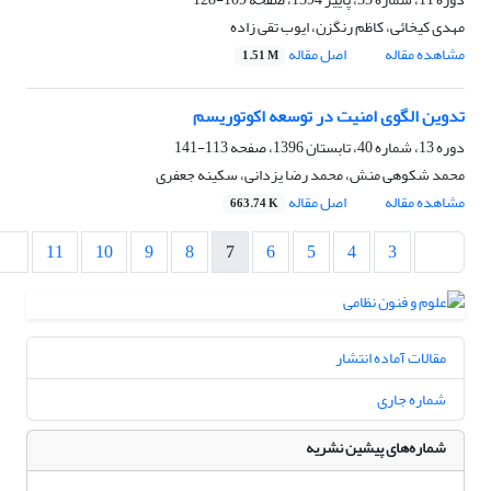
مهدی کیخائی، کاظم رنگزن، ایوب تقی زاده
مشاهده مقاله
اصل مقاله
1.51 M
تدوین الگوی امنیت در توسعه اکوتوریسم
دوره 13، شماره 40، تابستان 1396، صفحه
113-141
محمد شکوهی منش، محمد رضا یزدانی، سکینه جعفری
مشاهده مقاله
اصل مقاله
663.74 K
11
10
9
8
7
6
5
4
3
مقالات آماده انتشار
شماره جاری
شماره‌های پیشین نشریه