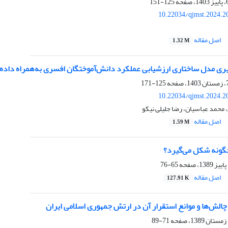
125-151
10.22034/qjmst.2024.2
اصل مقاله
1.32 M
گیری مدل ساختاری ارزشیابی عملکرد دانش‌آموختگان افسری به‌همراه داده‌
125-171
10.22034/qjmst.2024.2
محمد عباسیان، رضا جلیلی نیکو
اصل مقاله
1.59 M
گونه شکل می‌گیرد؟
65-76
اصل مقاله
127.91 K
الش‌ها و موانع استقرار آن در ارتش جمهوری اسلامی ایران
71-89