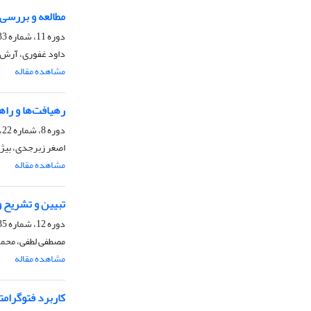
مطالعه و بررسی 
دوره 11، شماره 33، پاییز 1394، صفحه
داود غفوری، آرش 
مشاهده مقاله
رهیافت‌ها و راه
دوره 8، شماره 22، زمستان 1390، صفحه
اصغر زبرجدی، بیژ
مشاهده مقاله
تبیین و تشریح و
دوره 12، شماره 35، بهار 1395، صفحه
مصطفی لطفی، محمو
مشاهده مقاله
کاربرد فتوگرامترى UAV در برآورد جمعیت تحت تاثیر شبکه‌ه