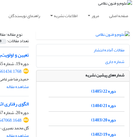
صفحه اصلی
مرور
اطلاعات نشریه
راهنمای نویسندگان
نوع مقاله:
مقا
تعداد مقالات:
9
مقالات آماده انتشار
تعیین و اولویت
شماره جاری
دوره 19، شماره 65، پاییز 1402، صفحه
561434.1768
شماره‌های پیشین نشریه
حمیدرضا ضرغامی، 
مشاهده مقاله
دوره 22 (1405)
الگوی رفتاری اث
دوره 21 (1404)
دوره 20، شماره 67، بهار 1403، صفحه
دوره 20 (1403)
547068.1648
گل محمد نصیری، ح
دوره 19 (1402)
مشاهده مقاله