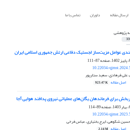
ارسال مقاله
داوران
تماس با ما
له پژوهشی
33
‌بندی عوامل مزیت‌ساز لجستیک دفاعی ارتش جمهوری اسلامی ایران
87-111
10.22034/qjmst.2024.
علی فرهادی، سعید ستارپور
اصل مقاله
923.47 K
ربخش برای فرماندهان یگان‌های عملیاتی نیروی پدافند هوایی آجا
89-114
10.22034/qjmst.2023.
سین شکوهی، ایرج بختیاری، عباس فرخی
اصل مقاله
2.14 M