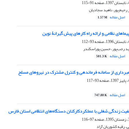
91-115
 رحیم پور، ناهید سجادیان
اصل مقاله
1.57 M
ماهای نظامی و ارائه راه کارهای پیش گیرانۀ نوین
93-112
د رجب‌پور، حسین پوراسکندر
اصل مقاله
501.3 K
سلح
93-117
اصل مقاله
747.88 K
فیت زندگی شغلی با عملکردکارکنان دستگاه‌های انتظامی استان فارس
97-116
ی، رقیه کشوریان آزاد