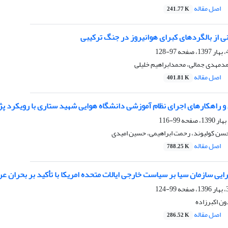
اصل مقاله
241.77 K
ی از بالگردهای کبرای هوانیروز در جنگ ترکیبی
97-128
مدمهدی جمالی، محمدابراهیم خلیلی
اصل مقاله
401.81 K
 و راهکارهای اجرای نظام آموزشی دانشگاه هوایی شهید ستاری با رویکرد 
99-116
حسن کولیوند، رحمت ابراهیمی، حسین امیدی
اصل مقاله
788.25 K
ی سازمان سیا بر سیاست خارجی ایالات متحده امریکا با تأکید بر بحران عر
99-124
ن اکبرزاده
اصل مقاله
286.52 K