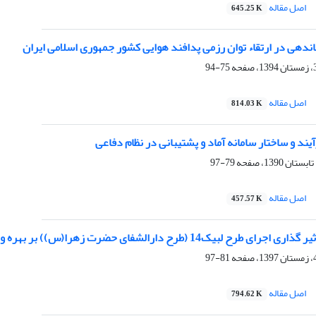
اصل مقاله
645.25 K
ندهی در ارتقاء توان رزمی پدافند هوایی کشور جمهوری اسلامی ایران
75-94
اصل مقاله
814.03 K
د و ساختار سامانه آماد و پشتیبانی در نظام دفاعی
79-97
اصل مقاله
457.57 K
 (طرح دارالشفای حضرت زهرا(س)) بر بهره وری نیروی انسانی پش م غرب نزاجا
81-97
اصل مقاله
794.62 K