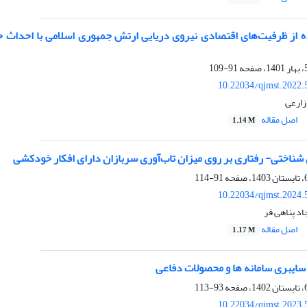
 از ظرفیت‌های اقتصادی نیروی دریایی ‏ارتش جمهوری اسلامی با احداث حو
91-109
10.22034/qjmst.2022.
زارعی
اصل مقاله
1.14 M
شناختی- رفتاری بر روی میزان تاب‌آوری سربازان دارای افکار خودکشی
91-114
10.22034/qjmst.2024.
د پناهی فر
اصل مقاله
1.17 M
سایبری سامانه ها و محصولات دفاعی
93-113
10.22034/qjmst.2023.