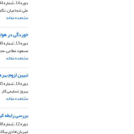
دوره 14، شماره 44، تابستان 1397، صفحه
علی شجاعیان، نگار
مشاهده مقاله
خوردگی در هواپی
دوره 13، شماره 40، تابستان 1396، صفحه
مسعود مطاعی، مجی
مشاهده مقاله
تبیین لزوم بهره‎برداری از سامانه فرماندهی و کنترل مشترک در نیروهای م
دوره 14، شماره 45، پاییز 1397، صفحه
بهروز تسلیمی کار
مشاهده مقاله
بررسی رابطه کی
دوره 12، شماره 38، زمستان 1395، صفحه
مهربان هادی پیکان