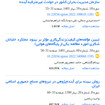
سازمان مدیریت بحران کشور در حوادث غیرمترقبه آینده
دوره 18، شماره 59، بهار 1401، صفحه
31-55
10.22034/qjmst.2022.108610.1281
احمدمهدی جمالی، تقی دودانگه، ابراهیم ایجابی
مشاهده مقاله
اصل مقاله
1.03 M
تبیین مؤلفه‌های کیفیت‌زندگی‌کاری مؤثر بر بهبود عملکرد خلبانان
شکاری (مورد مطالعه: یکی از پایگاه‌های هوایی)
دوره 18، شماره 60، تابستان 1401، صفحه
31-58
10.22034/qjmst.2022.540060.1595
بهنام گلشاهی، حامد جعفرپور همدانی
مشاهده مقاله
اصل مقاله
624.39 K
روش بهینه برای آینده‌پژوهی در نیروهای مسلح جمهوری اسلامی
ایران
دوره 8، شماره 20، بهار 1390، صفحه
33-60
وحید ریاضی
مشاهده مقاله
اصل مقاله
697.76 K