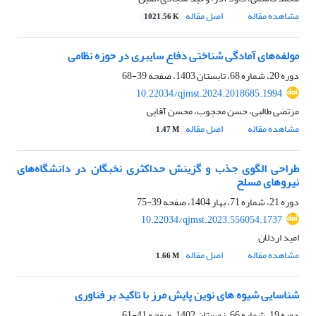
مشاهده مقاله
اصل مقاله
1021.56 K
مولفه‌های آمادگی شناختی دفاع سایبری در حوزه نظامی
دوره 20، شماره 68، تابستان 1403، صفحه
39-68
10.22034/qjmst.2024.2018685.1994
مرتضی طالبی، حسن محجوب، محسن آقایی
مشاهده مقاله
اصل مقاله
1.47 M
طراحی الگوی جذب و گزینش حداکثری نخبگان در دانشگاه‌های
نیروهای مسلح
دوره 21، شماره 71، بهار 1404، صفحه
39-75
10.22034/qjmst.2023.556054.1737
امید اردلان
مشاهده مقاله
اصل مقاله
1.66 M
شناسایی شیوه های نوین پایش مرز با تاکید بر فناوری
دوره 19، شماره 66، زمستان 1402، صفحه
41-61