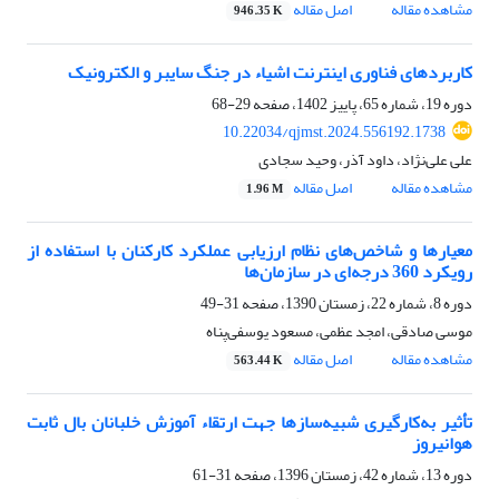
مشاهده مقاله
اصل مقاله
946.35 K
کاربردهای فناوری اینترنت اشیاء در جنگ سایبر و الکترونیک
دوره 19، شماره 65، پاییز 1402، صفحه
29-68
10.22034/qjmst.2024.556192.1738
علی علی‌نژاد، داود آذر، وحید سجادی
مشاهده مقاله
اصل مقاله
1.96 M
معیارها و شاخص‌های نظام ارزیابی عملکرد کارکنان با استفاده از
رویکرد 360 درجه‌ای در سازمان‌ها
دوره 8، شماره 22، زمستان 1390، صفحه
31-49
موسی صادقی، امجد عظمی، مسعود یوسفی‌پناه
مشاهده مقاله
اصل مقاله
563.44 K
تأثیر به‌کارگیری شبیه‌سازها جهت ارﺗﻘاء آموزش خلبانان بال ثابت
هوانیروز
دوره 13، شماره 42، زمستان 1396، صفحه
31-61