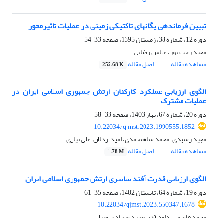
تبیین فرماندهی یگانهای تاکتیکی زمینی در عملیات تاثیرمحور
دوره 12، شماره 38، زمستان 1395، صفحه
33-54
مجید رجب پور، عباس رضایی
مشاهده مقاله
اصل مقاله
255.68 K
الگوی ارزیابی عملکرد کارکنان ارتش جمهوری اسلامی ایران در
عملیات مشترک
دوره 20، شماره 67، بهار 1403، صفحه
33-58
10.22034/qjmst.2023.1990555.1852
مجید رشیدی، محمد شاه‌محمدی، امید اردلان، علی نیازی
مشاهده مقاله
اصل مقاله
1.78 M
الگوی ارزیابی قدرت آفند سایبری ارتش جمهوری اسلامی ایران
دوره 19، شماره 64، تابستان 1402، صفحه
35-61
10.22034/qjmst.2023.550347.1678
محمد قاسمی، داود آذر، وحید سجادی اصیل