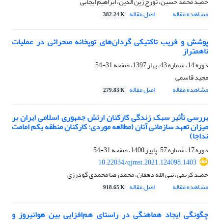
حمید محمد حسین، تورج زین الدین، ابراهیم ایجابی
مشاهده مقاله
اصل مقاله
382.24 K
پوشش و فریب تاکتیکی گردان‌های توپخانه صحرائی در عملیات
ناهمتراز
دوره 14، شماره 43، بهار 1397، صفحه
31-54
مجید قاسمی
مشاهده مقاله
اصل مقاله
279.83 K
بررسی تأثیر سبک زندگی کارکنان ارتش جمهوری اسلامی ایران بر
میزان تعهد سازمانی آنان (مطالعه موردی: کارکنان منطقه یکم امامت
نداجا)
دوره 17، شماره 57، پاییز 1400، صفحه
31-54
10.22034/qjmst.2021.124098.1403
حمید کریمی، نبی الله دهقان، محمدرضا محمدی گودرزی
مشاهده مقاله
اصل مقاله
918.65 K
چگونگی ایجاد هماهنگی در راستای هم‌افزایی بین هوانیروز و