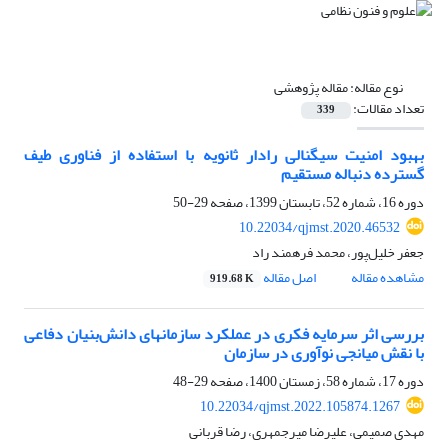
نوع مقاله:
مقاله پژوهشی
تعداد مقالات:
339
بهبود امنیت سیگنالی رادار ثانویه با استفاده از فناوری طیف
گسترده دنباله مستقیم
دوره 16، شماره 52، تابستان 1399، صفحه
29-50
10.22034/qjmst.2020.46532
جعفر خلیل‌پور، محمد فرهمند راد
مشاهده مقاله
اصل مقاله
919.68 K
بررسی اثر سرمایه فکری در عملکرد سازمان‎های دانش‌بنیان دفاعی
با نقش میانجی نوآوری در سازمان
دوره 17، شماره 58، زمستان 1400، صفحه
29-48
10.22034/qjmst.2022.105874.1267
مهدی صمیمی، علیرضا میرجمهری، رضا قربانی