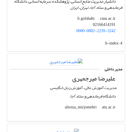
دانشیار مدیریت منابع انسانی، پژوهشکده سرمایه انسانی، دانشگاه
فرماندهی و ستاد آجا، تهران، ایران
casu.ac.ir
b.golshahi
02166414191
0000-0002-2239-3242
h-index:
4
مدیر داخلی
علیرضا میرجمهری
مدیریت آموزش عالی، آموزش زبان انگلیسی
دانشگاه فرماندهی و ستاد آجا
atu.ac.ir
alireza_mirjomehri