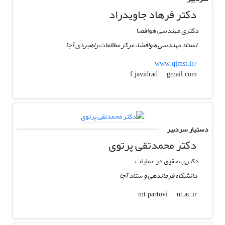
دکتر فرهاد جاویدراد
دکتری مهندسی هوافضا
استاد مهندسی هوافضا، مرکز مطالعات راهبردی آجا
www.qjmst.ir/
gmail.com
f.javidrad
دستیار سردبیر
دکتر محمدتقی پرتوی
دکتری تحقیق در عملیات
دانشگاه فرماندهی و ستاد آجا
ut.ac.ir
mt.partovi