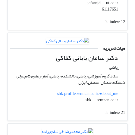
ut.ac.ir
jafarnjd
61117651
h-index:
12
هیات تحریریه
دکتر سامان بابائی کفاکی
ریاضی
ستاد گروه آموزشی ریاضی، دانشکده ریاضی، آمار و علوم کامپیوتر،
دانشگاه سمنان، سمنان، ایران
sbk.profile.semnan.ac.ir/#about_me
semnan.ac.ir
sbk
h-index:
21