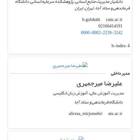
دانشیار مدیریت منابع انسانی، پژوهشکده سرمایه انسانی، دانشگاه
فرماندهی و ستاد آجا، تهران، ایران
casu.ac.ir
b.golshahi
02166414191
0000-0002-2239-3242
h-index:
4
مدیر داخلی
علیرضا میرجمهری
مدیریت آموزش عالی، آموزش زبان انگلیسی
دانشگاه فرماندهی و ستاد آجا
atu.ac.ir
alireza_mirjomehri