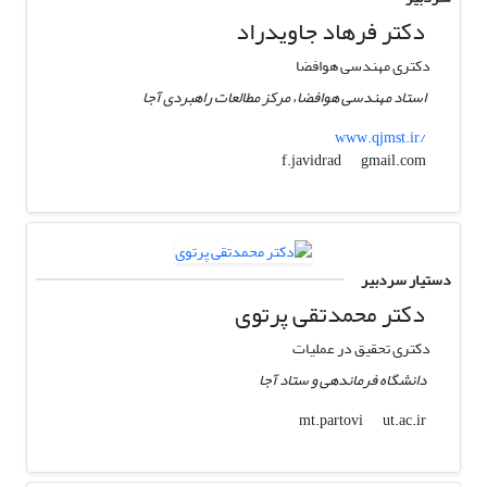
دکتر فرهاد جاویدراد
دکتری مهندسی هوافضا
استاد مهندسی هوافضا، مرکز مطالعات راهبردی آجا
www.qjmst.ir/
gmail.com
f.javidrad
دستیار سردبیر
دکتر محمدتقی پرتوی
دکتری تحقیق در عملیات
دانشگاه فرماندهی و ستاد آجا
ut.ac.ir
mt.partovi