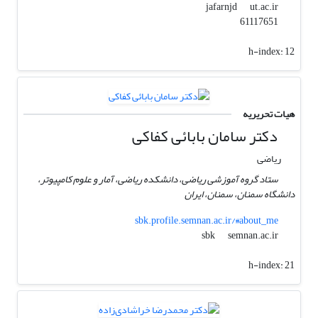
ut.ac.ir
jafarnjd
61117651
h-index:
12
هیات تحریریه
دکتر سامان بابائی کفاکی
ریاضی
ستاد گروه آموزشی ریاضی، دانشکده ریاضی، آمار و علوم کامپیوتر،
دانشگاه سمنان، سمنان، ایران
sbk.profile.semnan.ac.ir/#about_me
semnan.ac.ir
sbk
h-index:
21