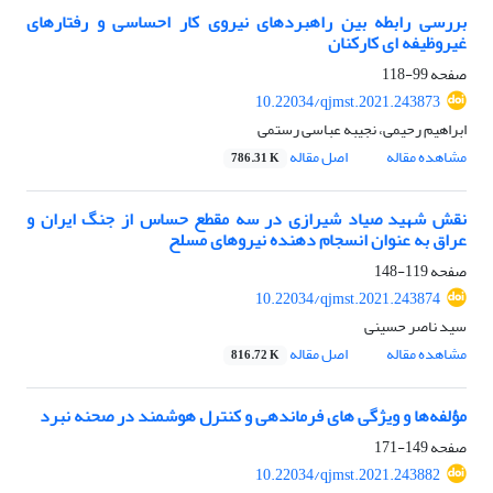
بررسی رابطه بین راهبردهای نیروی کار احساسی و رفتارهای
غیروظیفه ای کارکنان
صفحه
99-118
10.22034/qjmst.2021.243873
ابراهیم رحیمی، نجیبه عباسی رستمی
مشاهده مقاله
اصل مقاله
786.31 K
نقش شهید صیاد شیرازی در سه مقطع حساس از جنگ ایران و
عراق به عنوان انسجام دهنده نیروهای مسلح
صفحه
119-148
10.22034/qjmst.2021.243874
سید ناصر حسینی
مشاهده مقاله
اصل مقاله
816.72 K
مؤلفه‌ها و ویژگی های فرماندهی و کنترل هوشمند در صحنه نبرد
صفحه
149-171
10.22034/qjmst.2021.243882