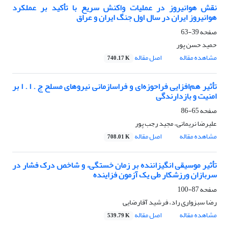
نقش هوانیروز در عملیات واکنش سریع با تأکید بر عملکرد
هوانیروز ایران در سال اول جنگ ایران و عراق
صفحه
39-63
حمید حسن پور
مشاهده مقاله
اصل مقاله
740.17 K
تأثیر هم‌افزایی فراحوزه‌ای و فراسازمانی نیروهای مسلح ج . ا . ا بر
امنیت و بازدارندگی
صفحه
65-86
علیرضا نریمانی، مجید رجب پور
مشاهده مقاله
اصل مقاله
708.01 K
تأثیر موسیقی انگیزاننده بر زمان خستگی، و شاخص درک فشار در
سربازان ورزشکار طی یک آزمون فزاینده
صفحه
87-100
رضا سبزواری راد، فرشید آقارضایی
مشاهده مقاله
اصل مقاله
539.79 K