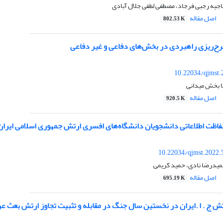
جیه رجبی فرجاد، مصطفی لطفی جلال آبادی
اصل مقاله
802.53 K
طرح‌ریزی راهبردی در بخش‌های دفاعی و غیر دفاعی
10.22034/qjmst.
ا بخش میدانی
اصل مقاله
920.5 K
اظت اطلاعاتی دانشجویان دانشگاه‌های افسری ارتش جمهوری اسلامی ایران
10.22034/qjmst.2022.
یدرضا نادی، حمید کریمی
اصل مقاله
695.19 K
 ج . ا .ایران در نخستین سال جنگ در مقابله و تثبیت تجاوز ارتش بعث ع