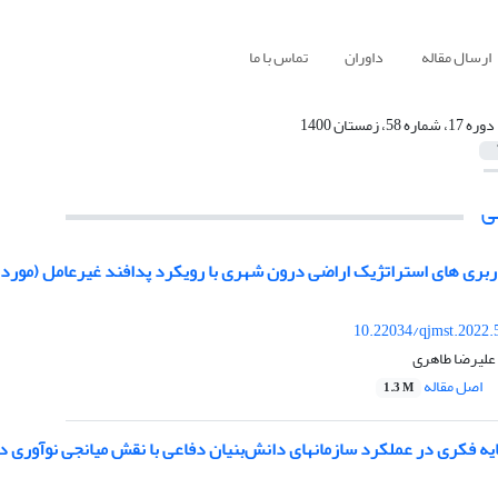
ارسال مقاله
داوران
تماس با ما
دوره 17، شماره 58، زمستان 1400
ی
ی های استراتژیک اراضی درون شهری با رویکرد پدافند غیرعامل (مورد مطالعه: تیپ مستقل 
10.22034/qjmst.2022.
علیرضا طاهری
اصل مقاله
1.3 M
ازمان‎های دانش‌بنیان دفاعی با نقش میانجی نوآوری در سازمان