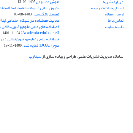
درباره نشریه
هوش مصنوعی
1405-02-13
اعضای هیات تحریریه
به‌روزرسانی شیوه‌نامه فصلنامه (اضا
ارسال مقاله
تفصیلی انگلیسی)
1403-08-05
تماس با ما
فعالیت فصلنامه در شبکه اجتماعی ایتا
4
نقشه سایت
فصلنامه های علمی علوم و فنون نظامی 
آکادمیا (Academia.edu)
1401-11-04
فصلنامه علمی "علوم و فنون نظامی" در پا
دوج (DOAJ) نمایه شد.
1400-11-19
سامانه مدیریت نشریات علمی.
طراحی و پیاده سازی از
سیناوب