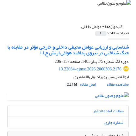
کلیدواژه‌ها =
عوامل داخلی
تعداد مقالات:
1
شناسایی و ارزیابی عوامل محیطی داخلی و خارجی مؤثر در مقابله با
جنگ شناختی در نیروی پدافند هوائی ارتش ج.ا.ا
دوره 22، شماره 75، بهار 1405، صفحه
157-206
10.22034/qjmst.2026.2060306.2176
ابوالفضل سپهری راد، ولی الله امیری
مشاهده مقاله
اصل مقاله
2.24 M
مقالات آماده انتشار
شماره جاری
شماره‌های پیشین نشریه