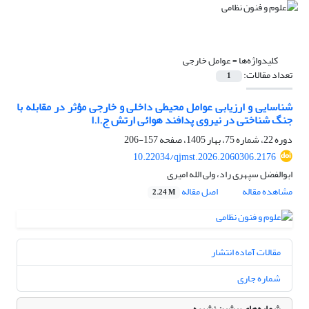
کلیدواژه‌ها =
عوامل خارجی
تعداد مقالات:
1
شناسایی و ارزیابی عوامل محیطی داخلی و خارجی مؤثر در مقابله با
جنگ شناختی در نیروی پدافند هوائی ارتش ج.ا.ا
دوره 22، شماره 75، بهار 1405، صفحه
157-206
10.22034/qjmst.2026.2060306.2176
ابوالفضل سپهری راد، ولی الله امیری
مشاهده مقاله
اصل مقاله
2.24 M
مقالات آماده انتشار
شماره جاری
شماره‌های پیشین نشریه