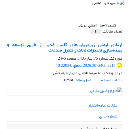
کلیدواژه‌ها =
اطفای حریق
تعداد مقالات:
1
ارتقای ایمنی زیردریایی‌های کلاس غدیر از طریق توسعه و
بهینه‌سازی تجهیزات نجات و کنترل صدمات
دوره 22، شماره 75، بهار 1405، صفحه
5-24
10.22034/qjmst.2026.2072466.2211
مهدی واحدی، غلامرضا طحانی، مازیار جهانبخش
مشاهده مقاله
اصل مقاله
1.29 M
مقالات آماده انتشار
شماره جاری
شماره‌های پیشین نشریه