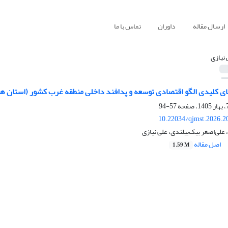
ارسال مقاله
داوران
تماس با ما
 نیازی
کلیدی الگو اقتصادی توسعه و پدافند داخلی منطقه غرب کشور (استان های ک
57-94
10.22034/qjmst.2026.2
 علی‌اصغر بیک‌بیلندی، علی نیازی
اصل مقاله
1.59 M